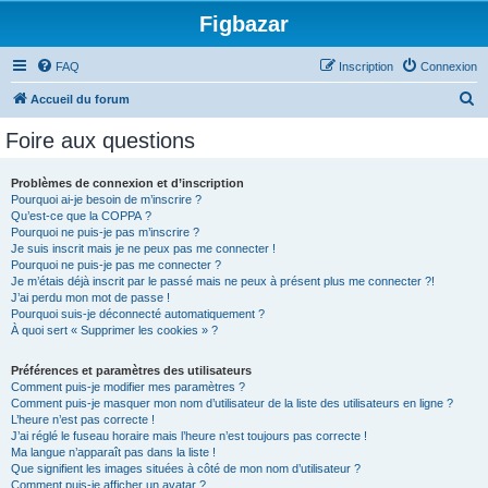
Figbazar
FAQ
Inscription
Connexion
R
Accueil du forum
e
Foire aux questions
c
h
Problèmes de connexion et d’inscription
Pourquoi ai-je besoin de m’inscrire ?
e
Qu’est-ce que la COPPA ?
r
Pourquoi ne puis-je pas m’inscrire ?
Je suis inscrit mais je ne peux pas me connecter !
c
Pourquoi ne puis-je pas me connecter ?
Je m’étais déjà inscrit par le passé mais ne peux à présent plus me connecter ?!
h
J’ai perdu mon mot de passe !
e
Pourquoi suis-je déconnecté automatiquement ?
À quoi sert « Supprimer les cookies » ?
r
Préférences et paramètres des utilisateurs
Comment puis-je modifier mes paramètres ?
Comment puis-je masquer mon nom d’utilisateur de la liste des utilisateurs en ligne ?
L’heure n’est pas correcte !
J’ai réglé le fuseau horaire mais l’heure n’est toujours pas correcte !
Ma langue n’apparaît pas dans la liste !
Que signifient les images situées à côté de mon nom d’utilisateur ?
Comment puis-je afficher un avatar ?