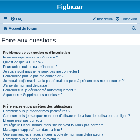
Figbazar
FAQ
Inscription
Connexion
R
Accueil du forum
e
Foire aux questions
c
h
Problèmes de connexion et d’inscription
Pourquoi ai-je besoin de m’inscrire ?
e
Qu’est-ce que la COPPA ?
r
Pourquoi ne puis-je pas m’inscrire ?
Je suis inscrit mais je ne peux pas me connecter !
c
Pourquoi ne puis-je pas me connecter ?
Je m’étais déjà inscrit par le passé mais ne peux à présent plus me connecter ?!
h
J’ai perdu mon mot de passe !
e
Pourquoi suis-je déconnecté automatiquement ?
À quoi sert « Supprimer les cookies » ?
r
Préférences et paramètres des utilisateurs
Comment puis-je modifier mes paramètres ?
Comment puis-je masquer mon nom d’utilisateur de la liste des utilisateurs en ligne ?
L’heure n’est pas correcte !
J’ai réglé le fuseau horaire mais l’heure n’est toujours pas correcte !
Ma langue n’apparaît pas dans la liste !
Que signifient les images situées à côté de mon nom d’utilisateur ?
Comment puis-je afficher un avatar ?