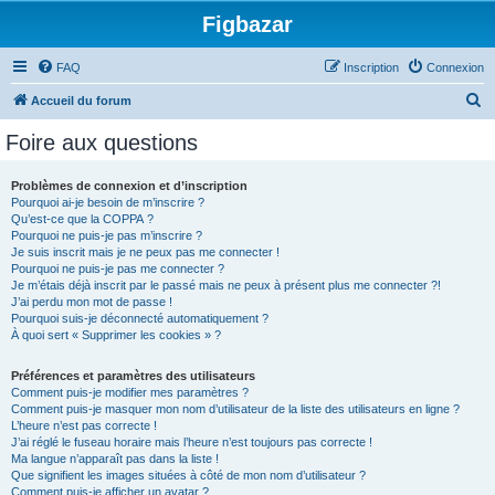
Figbazar
FAQ
Inscription
Connexion
R
Accueil du forum
e
Foire aux questions
c
h
Problèmes de connexion et d’inscription
Pourquoi ai-je besoin de m’inscrire ?
e
Qu’est-ce que la COPPA ?
r
Pourquoi ne puis-je pas m’inscrire ?
Je suis inscrit mais je ne peux pas me connecter !
c
Pourquoi ne puis-je pas me connecter ?
Je m’étais déjà inscrit par le passé mais ne peux à présent plus me connecter ?!
h
J’ai perdu mon mot de passe !
e
Pourquoi suis-je déconnecté automatiquement ?
À quoi sert « Supprimer les cookies » ?
r
Préférences et paramètres des utilisateurs
Comment puis-je modifier mes paramètres ?
Comment puis-je masquer mon nom d’utilisateur de la liste des utilisateurs en ligne ?
L’heure n’est pas correcte !
J’ai réglé le fuseau horaire mais l’heure n’est toujours pas correcte !
Ma langue n’apparaît pas dans la liste !
Que signifient les images situées à côté de mon nom d’utilisateur ?
Comment puis-je afficher un avatar ?