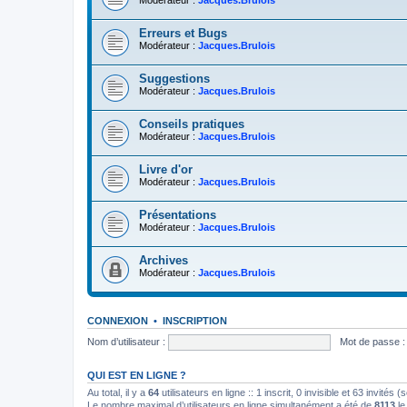
Modérateur :
Jacques.Brulois
Erreurs et Bugs
Modérateur :
Jacques.Brulois
Suggestions
Modérateur :
Jacques.Brulois
Conseils pratiques
Modérateur :
Jacques.Brulois
Livre d'or
Modérateur :
Jacques.Brulois
Présentations
Modérateur :
Jacques.Brulois
Archives
Modérateur :
Jacques.Brulois
CONNEXION
•
INSCRIPTION
Nom d’utilisateur :
Mot de passe :
QUI EST EN LIGNE ?
Au total, il y a
64
utilisateurs en ligne :: 1 inscrit, 0 invisible et 63 invités
Le nombre maximal d’utilisateurs en ligne simultanément a été de
8113
le