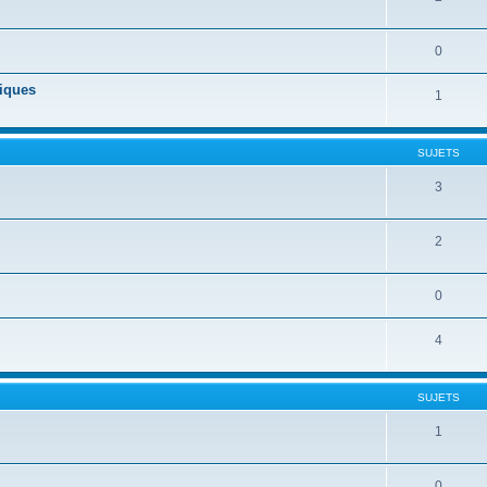
0
niques
1
SUJETS
3
2
0
4
SUJETS
1
0