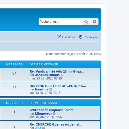
Rechercher
Recherche avancé
Inscription
Connexion
Nous sommes le jeu. 6 août 2026 16:37
MESSAGES
DERNIER MESSAGE
Re: Vends armée Adg 28mm Ghaz…
34
C
par
Jacques.Brulois
o
mar. 23 juin 2026 07:29
n
s
Re: VEND BLISTER FORGED IN BA…
28
u
C
par
lionelrus
l
o
lun. 13 juil. 2026 09:15
t
n
e
s
r
u
MESSAGES
DERNIER MESSAGE
l
l
e
t
Vente armée iroquoise 15mm
1
d
e
C
par
LEmpereur
e
r
o
jeu. 15 janv. 2026 07:37
r
l
n
n
e
s
Re: CHERCHE Guerres en dentel…
2
i
d
u
C
par
Apa