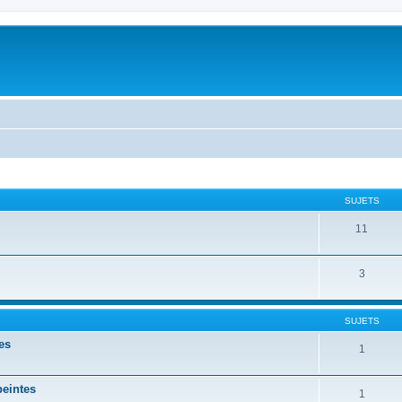
SUJETS
11
3
SUJETS
es
1
peintes
1