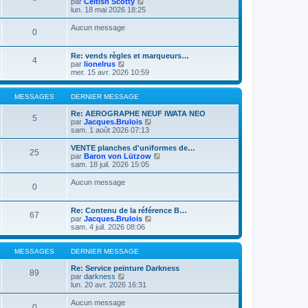
C
par
Celtish Scotty
i
d
o
lun. 18 mai 2026 18:25
e
e
n
r
r
s
Aucun message
m
n
0
u
e
i
l
s
e
t
s
r
Re: vends règles et marqueurs…
e
4
a
C
m
par
lionelrus
r
g
o
e
mer. 15 avr. 2026 10:59
l
e
n
s
e
s
s
d
u
a
MESSAGES
DERNIER MESSAGE
e
l
g
r
t
e
Re: AEROGRAPHE NEUF IWATA NEO
n
5
e
C
par
Jacques.Brulois
i
r
o
sam. 1 août 2026 07:13
e
l
n
r
e
s
VENTE planches d'uniformes de…
m
25
d
u
C
par
Baron von Lützow
e
e
l
o
sam. 18 juil. 2026 15:05
s
r
t
n
s
n
e
s
Aucun message
a
0
i
r
u
g
e
l
l
e
r
e
t
Re: Contenu de la référence B…
m
d
e
67
C
par
Jacques.Brulois
e
e
r
o
sam. 4 juil. 2026 08:06
s
r
l
n
s
n
e
s
a
i
d
u
MESSAGES
DERNIER MESSAGE
g
e
e
l
e
r
r
t
Re: Service peinture Darkness
m
n
89
C
e
par
darkness
e
i
o
r
lun. 20 avr. 2026 16:31
s
e
n
l
s
r
s
e
Aucun message
a
m
0