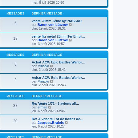
e
e
l
o
mer. 8 juil. 2026 20:50
r
r
t
n
m
n
e
s
e
i
r
u
MESSAGES
DERNIER MESSAGE
s
e
l
l
s
r
e
t
vente 28mm 2ème rgt NASSAU
6
a
m
d
e
C
par
Baron von Lützow
g
e
e
r
o
dim. 19 juil. 2026 18:31
e
s
r
l
n
s
n
e
s
vente fig métal 28mm 1er Empi…
18
a
i
d
u
C
par
Baron von Lützow
g
e
e
l
o
lun. 3 août 2026 10:57
e
r
r
t
n
m
n
e
s
e
i
r
u
MESSAGES
DERNIER MESSAGE
s
e
l
l
s
r
e
t
Achat ACW Epic Battles Warlor…
8
a
m
d
C
e
par
Minablo
g
e
e
o
r
dim. 2 août 2026 15:42
e
s
r
n
l
s
n
s
e
Achat ACW Epic Battles Warlor…
2
a
i
u
d
C
par
Minablo
g
e
l
e
o
dim. 2 août 2026 15:43
e
r
t
r
n
m
e
n
s
e
r
i
u
MESSAGES
DERNIER MESSAGE
s
l
e
l
s
e
r
t
Re: Vente 1/72 - 3 avions all…
37
a
d
m
C
e
par
erman
g
e
e
o
r
jeu. 6 août 2026 13:46
e
r
s
n
l
n
s
s
e
Re: A vendre Lot de boites de…
20
i
a
u
d
C
par
Jacques.Brulois
e
g
l
e
o
jeu. 6 août 2026 10:27
r
e
t
r
n
m
e
n
s
e
r
i
u
MESSAGES
DERNIER MESSAGE