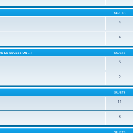
SUJETS
4
4
E DE SECESSION ...)
SUJETS
5
2
SUJETS
11
8
SUJETS