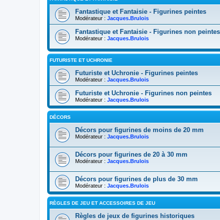
Fantastique et Fantaisie - Figurines peintes
Modérateur :
Jacques.Brulois
Fantastique et Fantaisie - Figurines non peintes
Modérateur :
Jacques.Brulois
FUTURISTE ET UCHRONIE
Futuriste et Uchronie - Figurines peintes
Modérateur :
Jacques.Brulois
Futuriste et Uchronie - Figurines non peintes
Modérateur :
Jacques.Brulois
DÉCORS
Décors pour figurines de moins de 20 mm
Modérateur :
Jacques.Brulois
Décors pour figurines de 20 à 30 mm
Modérateur :
Jacques.Brulois
Décors pour figurines de plus de 30 mm
Modérateur :
Jacques.Brulois
RÈGLES DE JEU ET ACCESSOIRES DE JEU
Règles de jeux de figurines historiques