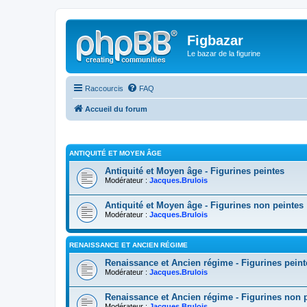
Figbazar
Le bazar de la figurine
Raccourcis
FAQ
Accueil du forum
ANTIQUITÉ ET MOYEN ÂGE
Antiquité et Moyen âge - Figurines peintes
Modérateur :
Jacques.Brulois
Antiquité et Moyen âge - Figurines non peintes
Modérateur :
Jacques.Brulois
RENAISSANCE ET ANCIEN RÉGIME
Renaissance et Ancien régime - Figurines peint
Modérateur :
Jacques.Brulois
Renaissance et Ancien régime - Figurines non 
Modérateur :
Jacques.Brulois