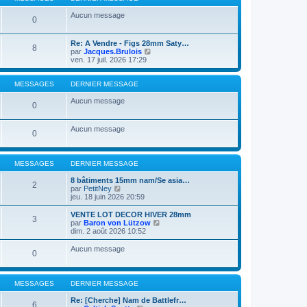
s
l
e
l
s
e
r
t
Aucun message
0
a
d
m
e
g
e
e
r
e
r
s
l
Re: A Vendre - Figs 28mm Saty…
n
s
8
e
C
par
Jacques.Brulois
i
a
d
o
ven. 17 juil. 2026 17:29
e
g
e
n
r
e
r
s
m
n
u
MESSAGES
DERNIER MESSAGE
e
i
l
s
e
t
Aucun message
s
0
r
e
a
m
r
g
e
l
e
Aucun message
s
0
e
s
d
a
e
g
r
e
MESSAGES
DERNIER MESSAGE
n
i
8 bâtiments 15mm nam/Se asia…
e
2
C
par
PetitNey
r
o
jeu. 18 juin 2026 20:59
m
n
e
s
VENTE LOT DECOR HIVER 28mm
s
3
u
C
par
Baron von Lützow
s
l
o
dim. 2 août 2026 10:52
a
t
n
g
e
s
e
Aucun message
0
r
u
l
l
e
t
d
e
MESSAGES
DERNIER MESSAGE
e
r
r
l
Re: [Cherche] Nam de Battlefr…
n
6
e