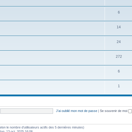
6
14
24
272
6
1
J’ai oublié mon mot de passe
|
Se souvenir de moi
 (selon le nombre d’utilisateurs actifs des 5 dernières minutes)
 lun. 13 oct. 2025 16:06