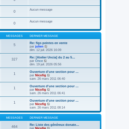
u
d
g
e
l
e
e
s
t
r
s
Aucun message
e
n
0
a
r
i
g
l
e
e
e
r
Aucun message
0
d
m
e
e
r
s
n
s
MESSAGES
DERNIER MESSAGE
i
a
e
g
Re: figs peintes en vente
5
r
e
C
par
julien
m
o
dim. 12 juil. 2026 16:09
e
n
s
s
Re: [Atelier Uncia] du 2 au 5…
327
s
u
C
par
Once
a
l
o
dim. 19 juil. 2026 05:56
g
t
n
e
e
s
Ouverture d'une section pour …
1
r
u
C
par
Nicofig
l
l
o
sam. 26 mars 2011 06:40
e
t
n
d
e
s
Ouverture d'une section pour …
e
1
r
u
C
par
Nicofig
r
l
l
o
sam. 26 mars 2011 06:41
n
e
t
n
i
d
e
s
Ouverture d'une section pour …
e
e
1
r
u
C
par
Nicofig
r
r
l
l
o
sam. 26 mars 2011 08:14
m
n
e
t
n
e
i
d
e
s
s
e
e
r
u
MESSAGES
DERNIER MESSAGE
s
r
r
l
l
a
m
n
e
t
Re: Liste des généreux donate…
g
e
464
i
d
e
C
par
Nicofig