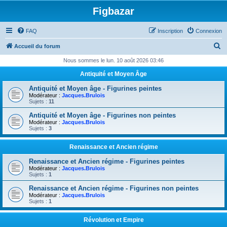
Figbazar
FAQ
Inscription
Connexion
R
Accueil du forum
e
Nous sommes le lun. 10 août 2026 03:46
c
Antiquité et Moyen Âge
h
Antiquité et Moyen âge - Figurines peintes
e
Modérateur :
Jacques.Brulois
Sujets :
11
r
Antiquité et Moyen âge - Figurines non peintes
c
Modérateur :
Jacques.Brulois
Sujets :
3
h
e
Renaissance et Ancien régime
r
Renaissance et Ancien régime - Figurines peintes
Modérateur :
Jacques.Brulois
Sujets :
1
Renaissance et Ancien régime - Figurines non peintes
Modérateur :
Jacques.Brulois
Sujets :
1
Révolution et Empire