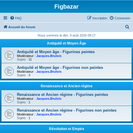
Figbazar
FAQ
Inscription
Connexion
R
Accueil du forum
e
Nous sommes le dim. 9 août 2026 09:17
c
Antiquité et Moyen Âge
h
Antiquité et Moyen âge - Figurines peintes
e
Modérateur :
Jacques.Brulois
Sujets :
11
r
Antiquité et Moyen âge - Figurines non peintes
c
Modérateur :
Jacques.Brulois
Sujets :
3
h
e
Renaissance et Ancien régime
r
Renaissance et Ancien régime - Figurines peintes
Modérateur :
Jacques.Brulois
Sujets :
1
Renaissance et Ancien régime - Figurines non peintes
Modérateur :
Jacques.Brulois
Sujets :
1
Révolution et Empire