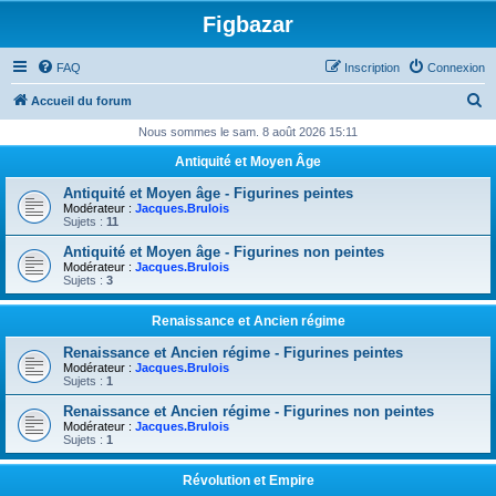
Figbazar
FAQ
Inscription
Connexion
R
Accueil du forum
e
Nous sommes le sam. 8 août 2026 15:11
c
Antiquité et Moyen Âge
h
Antiquité et Moyen âge - Figurines peintes
e
Modérateur :
Jacques.Brulois
Sujets :
11
r
Antiquité et Moyen âge - Figurines non peintes
c
Modérateur :
Jacques.Brulois
Sujets :
3
h
e
Renaissance et Ancien régime
r
Renaissance et Ancien régime - Figurines peintes
Modérateur :
Jacques.Brulois
Sujets :
1
Renaissance et Ancien régime - Figurines non peintes
Modérateur :
Jacques.Brulois
Sujets :
1
Révolution et Empire