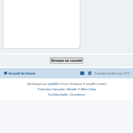
Accueil du forum
Fuseau horaire sur
UTC
Développé par
phpBB
® Forum Software © phpBB Limited
Traduction française officielle
©
Miles Cellar
Confidentialité
|
Conditions