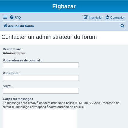
Figbazar
FAQ
Inscription
Connexion
R
Accueil du forum
e
Contacter un administrateur du forum
c
h
Destinataire :
Administrateur
e
r
Votre adresse de courriel :
c
Votre nom :
h
e
Sujet :
r
Corps du message :
Le message sera envoyé en texte brut, sans balise HTML ou BBCode. L’adresse de
retour du message correspond à votre adresse de courriel.