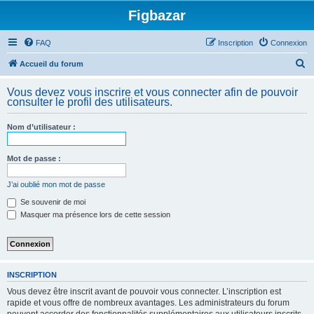
Figbazar
FAQ
Inscription
Connexion
R
Accueil du forum
e
Vous devez vous inscrire et vous connecter afin de pouvoir
c
consulter le profil des utilisateurs.
h
Nom d’utilisateur :
e
r
Mot de passe :
c
h
J’ai oublié mon mot de passe
e
Se souvenir de moi
Masquer ma présence lors de cette session
r
INSCRIPTION
Vous devez être inscrit avant de pouvoir vous connecter. L’inscription est
rapide et vous offre de nombreux avantages. Les administrateurs du forum
peuvent accorder des fonctionnalités supplémentaires aux utilisateurs inscrits.