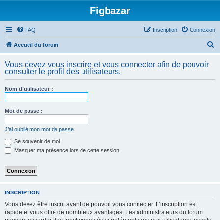
Figbazar
FAQ
Inscription
Connexion
R
Accueil du forum
e
Vous devez vous inscrire et vous connecter afin de pouvoir
c
consulter le profil des utilisateurs.
h
Nom d’utilisateur :
e
r
Mot de passe :
c
h
J’ai oublié mon mot de passe
e
Se souvenir de moi
Masquer ma présence lors de cette session
r
INSCRIPTION
Vous devez être inscrit avant de pouvoir vous connecter. L’inscription est
rapide et vous offre de nombreux avantages. Les administrateurs du forum
peuvent accorder des fonctionnalités supplémentaires aux utilisateurs inscrits.