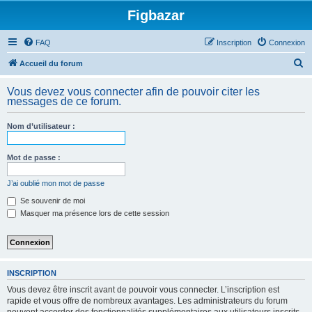
Figbazar
FAQ
Inscription
Connexion
R
Accueil du forum
e
Vous devez vous connecter afin de pouvoir citer les
c
messages de ce forum.
h
Nom d’utilisateur :
e
r
Mot de passe :
c
h
J’ai oublié mon mot de passe
e
Se souvenir de moi
Masquer ma présence lors de cette session
r
INSCRIPTION
Vous devez être inscrit avant de pouvoir vous connecter. L’inscription est
rapide et vous offre de nombreux avantages. Les administrateurs du forum
peuvent accorder des fonctionnalités supplémentaires aux utilisateurs inscrits.