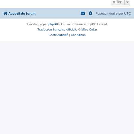
Aller
Accueil du forum
Fuseau horaire sur
UTC
Développé par
phpBB
® Forum Software © phpBB Limited
Traduction française officielle
©
Miles Cellar
Confidentialité
|
Conditions