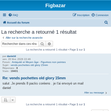
Figbazar
FAQ
Inscription
Connexion
R
Accueil du forum
e
La recherche a retourné 1 résultat
c
Aller sur la recherche avancée
h
Rechercher
Recherche avancée
e
La recherche a retourné 1 résultat • Page
1
sur
1
r
par
danield
c
ven. 20 févr. 2026 22:46
Forum :
Antiquité et Moyen âge - Figurines non peintes
h
Sujet :
vends pochettes old glory 15mm
Réponses :
8
e
Vues :
19401
r
Re: vends pochettes old glory 15mm
salut .Je prends 8 packs coréens . je t'ai envoyé un mail
daniel
Aller au message
La recherche a retourné 1 résultat • Page
1
sur
1