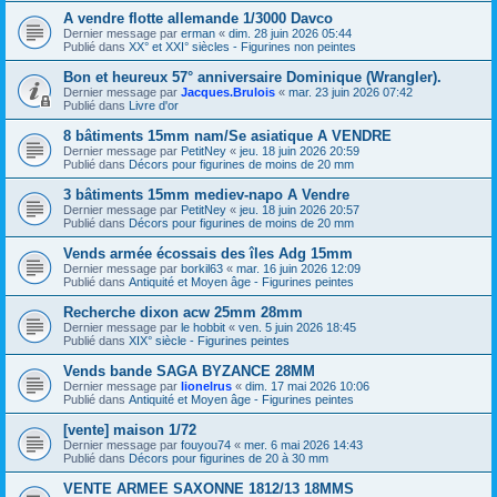
A vendre flotte allemande 1/3000 Davco
Dernier message par
erman
«
dim. 28 juin 2026 05:44
Publié dans
XX° et XXI° siècles - Figurines non peintes
Bon et heureux 57° anniversaire Dominique (Wrangler).
Dernier message par
Jacques.Brulois
«
mar. 23 juin 2026 07:42
Publié dans
Livre d'or
8 bâtiments 15mm nam/Se asiatique A VENDRE
Dernier message par
PetitNey
«
jeu. 18 juin 2026 20:59
Publié dans
Décors pour figurines de moins de 20 mm
3 bâtiments 15mm mediev-napo A Vendre
Dernier message par
PetitNey
«
jeu. 18 juin 2026 20:57
Publié dans
Décors pour figurines de moins de 20 mm
Vends armée écossais des îles Adg 15mm
Dernier message par
borkil63
«
mar. 16 juin 2026 12:09
Publié dans
Antiquité et Moyen âge - Figurines peintes
Recherche dixon acw 25mm 28mm
Dernier message par
le hobbit
«
ven. 5 juin 2026 18:45
Publié dans
XIX° siècle - Figurines peintes
Vends bande SAGA BYZANCE 28MM
Dernier message par
lionelrus
«
dim. 17 mai 2026 10:06
Publié dans
Antiquité et Moyen âge - Figurines peintes
[vente] maison 1/72
Dernier message par
fouyou74
«
mer. 6 mai 2026 14:43
Publié dans
Décors pour figurines de 20 à 30 mm
VENTE ARMEE SAXONNE 1812/13 18MMS