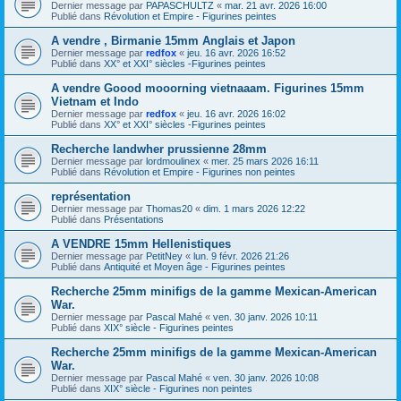
Dernier message par
PAPASCHULTZ
«
mar. 21 avr. 2026 16:00
Publié dans
Révolution et Empire - Figurines peintes
A vendre , Birmanie 15mm Anglais et Japon
Dernier message par
redfox
«
jeu. 16 avr. 2026 16:52
Publié dans
XX° et XXI° siècles -Figurines peintes
A vendre Goood mooorning vietnaaam. Figurines 15mm
Vietnam et Indo
Dernier message par
redfox
«
jeu. 16 avr. 2026 16:02
Publié dans
XX° et XXI° siècles -Figurines peintes
Recherche landwher prussienne 28mm
Dernier message par
lordmoulinex
«
mer. 25 mars 2026 16:11
Publié dans
Révolution et Empire - Figurines non peintes
représentation
Dernier message par
Thomas20
«
dim. 1 mars 2026 12:22
Publié dans
Présentations
A VENDRE 15mm Hellenistiques
Dernier message par
PetitNey
«
lun. 9 févr. 2026 21:26
Publié dans
Antiquité et Moyen âge - Figurines peintes
Recherche 25mm minifigs de la gamme Mexican-American
War.
Dernier message par
Pascal Mahé
«
ven. 30 janv. 2026 10:11
Publié dans
XIX° siècle - Figurines peintes
Recherche 25mm minifigs de la gamme Mexican-American
War.
Dernier message par
Pascal Mahé
«
ven. 30 janv. 2026 10:08
Publié dans
XIX° siècle - Figurines non peintes