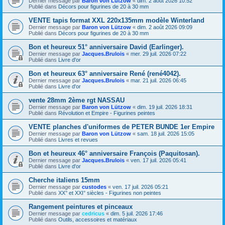
Dernier message par
Baron von Lützow
«
dim. 2 août 2026 10:52
Publié dans
Décors pour figurines de 20 à 30 mm
VENTE tapis format XXL 220x135mm modèle Winterland
Dernier message par
Baron von Lützow
«
dim. 2 août 2026 09:09
Publié dans
Décors pour figurines de 20 à 30 mm
Bon et heureux 51° anniversaire David (Earlinger).
Dernier message par
Jacques.Brulois
«
mer. 29 juil. 2026 07:22
Publié dans
Livre d'or
Bon et heureux 63° anniversaire René (rené4042).
Dernier message par
Jacques.Brulois
«
mar. 21 juil. 2026 06:45
Publié dans
Livre d'or
vente 28mm 2ème rgt NASSAU
Dernier message par
Baron von Lützow
«
dim. 19 juil. 2026 18:31
Publié dans
Révolution et Empire - Figurines peintes
VENTE planches d'uniformes de PETER BUNDE 1er Empire
Dernier message par
Baron von Lützow
«
sam. 18 juil. 2026 15:05
Publié dans
Livres et revues
Bon et heureux 46° anniversaire François (Paquitosan).
Dernier message par
Jacques.Brulois
«
ven. 17 juil. 2026 05:41
Publié dans
Livre d'or
Cherche italiens 15mm
Dernier message par
custodes
«
ven. 17 juil. 2026 05:21
Publié dans
XX° et XXI° siècles - Figurines non peintes
Rangement peintures et pinceaux
Dernier message par
cedricus
«
dim. 5 juil. 2026 17:46
Publié dans
Outils, accessoires et matériaux