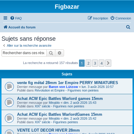
Figbazar
FAQ
Inscription
Connexion
R
Accueil du forum
e
Sujets sans réponse
c
Aller sur la recherche avancée
h
Rechercher
Recherche avancée
e
1
2
3
4
Suivant
La recherche a retourné 157 résultats
r
c
Sujets
h
vente fig métal 28mm 1er Empire PERRY MINIATURES
e
Dernier message par
Baron von Lützow
«
lun. 3 août 2026 10:57
Publié dans
Révolution et Empire - Figurines non peintes
r
Achat ACW Epic Battles Warlord games 15mm
Dernier message par
Minablo
«
dim. 2 août 2026 15:43
Publié dans
XIX° siècle - Figurines non peintes
Achat ACW Epic Battles WarlordGames 15mm
Dernier message par
Minablo
«
dim. 2 août 2026 15:42
Publié dans
XIX° siècle - Figurines peintes
VENTE LOT DECOR HIVER 28mm