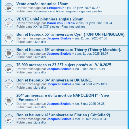
Vente armée iroquoise 15mm
Dernier message par
LEmpereur
«
jeu. 15 janv. 2026 07:37
Publié dans
Renaissance et Ancien régime - Figurines peintes
VENTE unité pionniers anglais 28mm
Dernier message par
Baron von Lützow
«
dim. 11 janv. 2026 10:24
Publié dans
XX° et XXI° siècles -Figurines peintes
Bon et heureux 55° anniversaire Cyril (TONTON FLINGUEUR).
Dernier message par
Jacques.Brulois
«
jeu. 11 déc. 2025 07:06
Publié dans
Livre d'or
Bon et heureux 69° anniversaire Thierry (Thierry Merchior).
Dernier message par
Jacques.Brulois
«
sam. 11 oct. 2025 18:07
Publié dans
Livre d'or
76.900 messages et 23.237 sujets postés au 9-10-2025.
Dernier message par
Jacques.Brulois
«
jeu. 9 oct. 2025 15:44
Publié dans
Livre d'or
Bon et heureux 34° anniversaire UKRAINE.
Dernier message par
Jacques.Brulois
«
dim. 24 août 2025 10:06
Publié dans
Livre d'or
204° anniversaire de la mort de NAPOLÉON I° - Vive
l'Empereur !
Dernier message par
Jacques.Brulois
«
lun. 5 mai 2025 05:35
Publié dans
Livre d'or
Bon et heureux 41° anniversaire Florian ( CdtKeller2).
Dernier message par
Jacques.Brulois
«
mar. 15 avr. 2025 06:41
Publié dans
Livre d'or