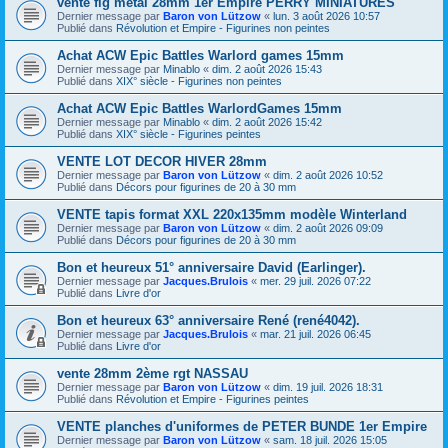
vente fig métal 28mm 1er Empire PERRY MINIATURES
Dernier message par
Baron von Lützow
«
lun. 3 août 2026 10:57
Publié dans
Révolution et Empire - Figurines non peintes
Achat ACW Epic Battles Warlord games 15mm
Dernier message par
Minablo
«
dim. 2 août 2026 15:43
Publié dans
XIX° siècle - Figurines non peintes
Achat ACW Epic Battles WarlordGames 15mm
Dernier message par
Minablo
«
dim. 2 août 2026 15:42
Publié dans
XIX° siècle - Figurines peintes
VENTE LOT DECOR HIVER 28mm
Dernier message par
Baron von Lützow
«
dim. 2 août 2026 10:52
Publié dans
Décors pour figurines de 20 à 30 mm
VENTE tapis format XXL 220x135mm modèle Winterland
Dernier message par
Baron von Lützow
«
dim. 2 août 2026 09:09
Publié dans
Décors pour figurines de 20 à 30 mm
Bon et heureux 51° anniversaire David (Earlinger).
Dernier message par
Jacques.Brulois
«
mer. 29 juil. 2026 07:22
Publié dans
Livre d'or
Bon et heureux 63° anniversaire René (rené4042).
Dernier message par
Jacques.Brulois
«
mar. 21 juil. 2026 06:45
Publié dans
Livre d'or
vente 28mm 2ème rgt NASSAU
Dernier message par
Baron von Lützow
«
dim. 19 juil. 2026 18:31
Publié dans
Révolution et Empire - Figurines peintes
VENTE planches d'uniformes de PETER BUNDE 1er Empire
Dernier message par
Baron von Lützow
«
sam. 18 juil. 2026 15:05