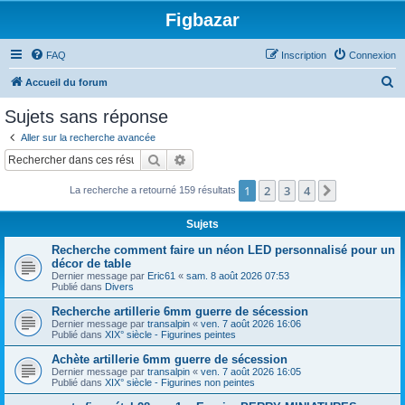
Figbazar
FAQ
Inscription
Connexion
R
Accueil du forum
e
Sujets sans réponse
c
Aller sur la recherche avancée
h
Rechercher
Recherche avancée
e
1
2
3
4
Suivant
La recherche a retourné 159 résultats
r
c
Sujets
h
Recherche comment faire un néon LED personnalisé pour un
e
décor de table
Dernier message par
Eric61
«
sam. 8 août 2026 07:53
r
Publié dans
Divers
Recherche artillerie 6mm guerre de sécession
Dernier message par
transalpin
«
ven. 7 août 2026 16:06
Publié dans
XIX° siècle - Figurines peintes
Achète artillerie 6mm guerre de sécession
Dernier message par
transalpin
«
ven. 7 août 2026 16:05
Publié dans
XIX° siècle - Figurines non peintes