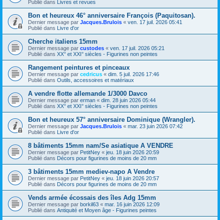
Publié dans
Livres et revues
Bon et heureux 46° anniversaire François (Paquitosan).
Dernier message par
Jacques.Brulois
«
ven. 17 juil. 2026 05:41
Publié dans
Livre d'or
Cherche italiens 15mm
Dernier message par
custodes
«
ven. 17 juil. 2026 05:21
Publié dans
XX° et XXI° siècles - Figurines non peintes
Rangement peintures et pinceaux
Dernier message par
cedricus
«
dim. 5 juil. 2026 17:46
Publié dans
Outils, accessoires et matériaux
A vendre flotte allemande 1/3000 Davco
Dernier message par
erman
«
dim. 28 juin 2026 05:44
Publié dans
XX° et XXI° siècles - Figurines non peintes
Bon et heureux 57° anniversaire Dominique (Wrangler).
Dernier message par
Jacques.Brulois
«
mar. 23 juin 2026 07:42
Publié dans
Livre d'or
8 bâtiments 15mm nam/Se asiatique A VENDRE
Dernier message par
PetitNey
«
jeu. 18 juin 2026 20:59
Publié dans
Décors pour figurines de moins de 20 mm
3 bâtiments 15mm mediev-napo A Vendre
Dernier message par
PetitNey
«
jeu. 18 juin 2026 20:57
Publié dans
Décors pour figurines de moins de 20 mm
Vends armée écossais des îles Adg 15mm
Dernier message par
borkil63
«
mar. 16 juin 2026 12:09
Publié dans
Antiquité et Moyen âge - Figurines peintes