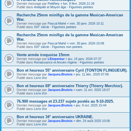
Dernier message par
PetitNey
«
lun. 9 févr. 2026 21:26
Publié dans
Antiquité et Moyen âge - Figurines peintes
Recherche 25mm minifigs de la gamme Mexican-American
War.
Dernier message par
Pascal Mahé
«
ven. 30 janv. 2026 10:11
Publié dans
XIX° siècle - Figurines peintes
Recherche 25mm minifigs de la gamme Mexican-American
War.
Dernier message par
Pascal Mahé
«
ven. 30 janv. 2026 10:08
Publié dans
XIX° siècle - Figurines non peintes
Vente armée iroquoise 15mm
Dernier message par
LEmpereur
«
jeu. 15 janv. 2026 07:37
Publié dans
Renaissance et Ancien régime - Figurines peintes
Bon et heureux 55° anniversaire Cyril (TONTON FLINGUEUR).
Dernier message par
Jacques.Brulois
«
jeu. 11 déc. 2025 07:06
Publié dans
Livre d'or
Bon et heureux 69° anniversaire Thierry (Thierry Merchior).
Dernier message par
Jacques.Brulois
«
sam. 11 oct. 2025 18:07
Publié dans
Livre d'or
76.900 messages et 23.237 sujets postés au 9-10-2025.
Dernier message par
Jacques.Brulois
«
jeu. 9 oct. 2025 15:44
Publié dans
Livre d'or
Bon et heureux 34° anniversaire UKRAINE.
Dernier message par
Jacques.Brulois
«
dim. 24 août 2025 10:06
Publié dans
Livre d'or