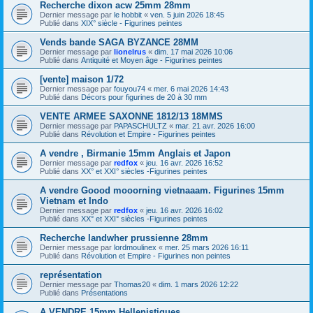
Recherche dixon acw 25mm 28mm
Dernier message par
le hobbit
«
ven. 5 juin 2026 18:45
Publié dans
XIX° siècle - Figurines peintes
Vends bande SAGA BYZANCE 28MM
Dernier message par
lionelrus
«
dim. 17 mai 2026 10:06
Publié dans
Antiquité et Moyen âge - Figurines peintes
[vente] maison 1/72
Dernier message par
fouyou74
«
mer. 6 mai 2026 14:43
Publié dans
Décors pour figurines de 20 à 30 mm
VENTE ARMEE SAXONNE 1812/13 18MMS
Dernier message par
PAPASCHULTZ
«
mar. 21 avr. 2026 16:00
Publié dans
Révolution et Empire - Figurines peintes
A vendre , Birmanie 15mm Anglais et Japon
Dernier message par
redfox
«
jeu. 16 avr. 2026 16:52
Publié dans
XX° et XXI° siècles -Figurines peintes
A vendre Goood mooorning vietnaaam. Figurines 15mm
Vietnam et Indo
Dernier message par
redfox
«
jeu. 16 avr. 2026 16:02
Publié dans
XX° et XXI° siècles -Figurines peintes
Recherche landwher prussienne 28mm
Dernier message par
lordmoulinex
«
mer. 25 mars 2026 16:11
Publié dans
Révolution et Empire - Figurines non peintes
représentation
Dernier message par
Thomas20
«
dim. 1 mars 2026 12:22
Publié dans
Présentations
A VENDRE 15mm Hellenistiques