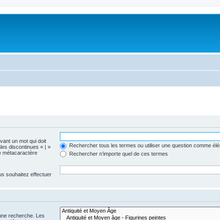
evant un mot qui doit
Rechercher tous les termes ou utiliser une question comme él
les discontinues « | »
me métacaractère
Rechercher n’importe quel de ces termes
us souhaitez effectuer
 une recherche. Les