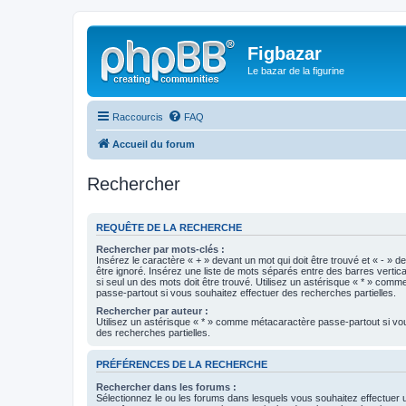
Figbazar
Le bazar de la figurine
Raccourcis
FAQ
Accueil du forum
Rechercher
REQUÊTE DE LA RECHERCHE
Rechercher par mots-clés :
Insérez le caractère « + » devant un mot qui doit être trouvé et « - » d
être ignoré. Insérez une liste de mots séparés entre des barres vertica
si seul un des mots doit être trouvé. Utilisez un astérisque « * » com
passe-partout si vous souhaitez effectuer des recherches partielles.
Rechercher par auteur :
Utilisez un astérisque « * » comme métacaractère passe-partout si vo
des recherches partielles.
PRÉFÉRENCES DE LA RECHERCHE
Rechercher dans les forums :
Sélectionnez le ou les forums dans lesquels vous souhaitez effectuer