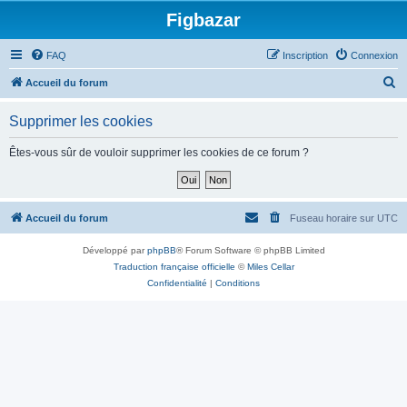
Figbazar
FAQ
Inscription
Connexion
R
Accueil du forum
e
Supprimer les cookies
c
h
Êtes-vous sûr de vouloir supprimer les cookies de ce forum ?
e
r
c
Accueil du forum
Fuseau horaire sur
UTC
h
Développé par
phpBB
® Forum Software © phpBB Limited
e
Traduction française officielle
©
Miles Cellar
r
Confidentialité
|
Conditions