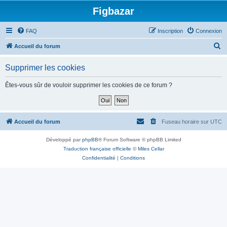
Figbazar
FAQ
Inscription
Connexion
R
Accueil du forum
e
Supprimer les cookies
c
h
Êtes-vous sûr de vouloir supprimer les cookies de ce forum ?
e
r
c
Accueil du forum
Fuseau horaire sur
UTC
h
Développé par
phpBB
® Forum Software © phpBB Limited
e
Traduction française officielle
©
Miles Cellar
r
Confidentialité
|
Conditions