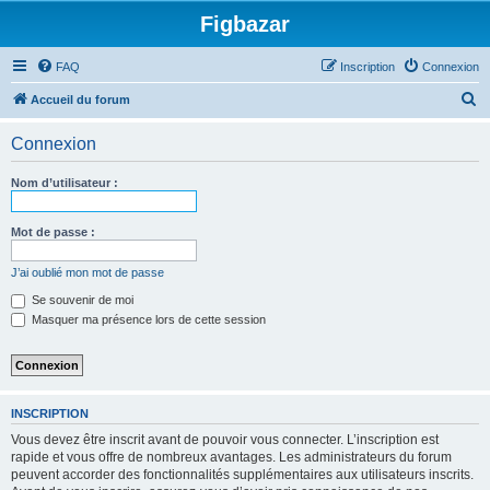
Figbazar
FAQ
Inscription
Connexion
R
Accueil du forum
e
Connexion
c
h
Nom d’utilisateur :
e
r
Mot de passe :
c
J’ai oublié mon mot de passe
h
Se souvenir de moi
e
Masquer ma présence lors de cette session
r
INSCRIPTION
Vous devez être inscrit avant de pouvoir vous connecter. L’inscription est
rapide et vous offre de nombreux avantages. Les administrateurs du forum
peuvent accorder des fonctionnalités supplémentaires aux utilisateurs inscrits.