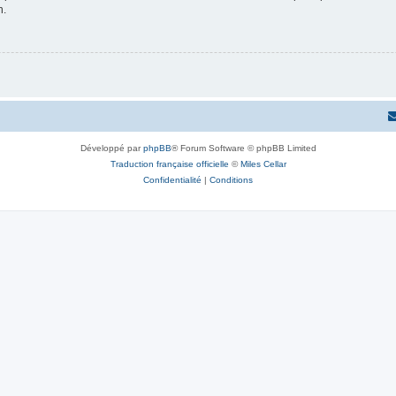
n.
Développé par
phpBB
® Forum Software © phpBB Limited
Traduction française officielle
©
Miles Cellar
Confidentialité
|
Conditions