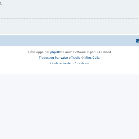
n.
Développé par
phpBB
® Forum Software © phpBB Limited
Traduction française officielle
©
Miles Cellar
Confidentialité
|
Conditions