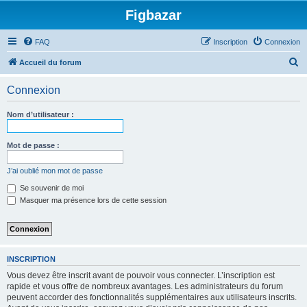
Figbazar
FAQ
Inscription
Connexion
R
Accueil du forum
e
Connexion
c
h
Nom d’utilisateur :
e
r
Mot de passe :
c
J’ai oublié mon mot de passe
h
Se souvenir de moi
e
Masquer ma présence lors de cette session
r
INSCRIPTION
Vous devez être inscrit avant de pouvoir vous connecter. L’inscription est
rapide et vous offre de nombreux avantages. Les administrateurs du forum
peuvent accorder des fonctionnalités supplémentaires aux utilisateurs inscrits.