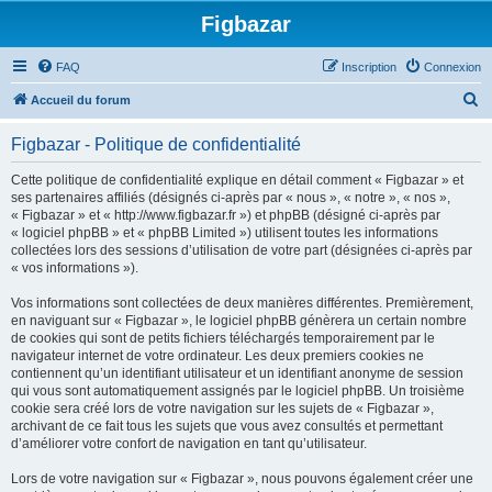
Figbazar
FAQ
Inscription
Connexion
R
Accueil du forum
e
Figbazar - Politique de confidentialité
c
h
Cette politique de confidentialité explique en détail comment « Figbazar » et
ses partenaires affiliés (désignés ci-après par « nous », « notre », « nos »,
e
« Figbazar » et « http://www.figbazar.fr ») et phpBB (désigné ci-après par
r
« logiciel phpBB » et « phpBB Limited ») utilisent toutes les informations
collectées lors des sessions d’utilisation de votre part (désignées ci-après par
c
« vos informations »).
h
Vos informations sont collectées de deux manières différentes. Premièrement,
e
en naviguant sur « Figbazar », le logiciel phpBB génèrera un certain nombre
r
de cookies qui sont de petits fichiers téléchargés temporairement par le
navigateur internet de votre ordinateur. Les deux premiers cookies ne
contiennent qu’un identifiant utilisateur et un identifiant anonyme de session
qui vous sont automatiquement assignés par le logiciel phpBB. Un troisième
cookie sera créé lors de votre navigation sur les sujets de « Figbazar »,
archivant de ce fait tous les sujets que vous avez consultés et permettant
d’améliorer votre confort de navigation en tant qu’utilisateur.
Lors de votre navigation sur « Figbazar », nous pouvons également créer une