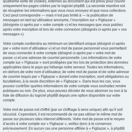
quatrième sorte de cookies, externes au document qui est prévu pour couvrir
uniquement les pages créées par le logiciel phpBB. La seconde manière est
de récupérer les informations que vous nous envoyez et que nous collectons.
Ceci peut correspondre — mais n’est pas limité à — la publication de
messages en tant qu’utilisateur anonyme, l’inscription sur « Figbazar »
(désignée ci-après par « votre compte ») et les messages que vous publiez
après votre inscription et lors de votre connexion (désignés ci-après par « vos
messages »).
Votre compte contiendra au minimum un identifiant unique (désigné ci-après
par « votre nom d’utilisateur ») et un mot de passe personnel vous permettant
de vous connecter à votre compte (désigné ci-après par « votre mot de
passe ») et une adresse de courriel personnelle. Les informations de votre
compte sur « Figbazar » sont protégées par les lois de protection des données
applicables dans le pays qui héberge notre serveur. Toutes les informations,
en-dehors de votre nom d’utilisateur, de votre mot de passe et de votre adresse
de courriel requis par « Figbazar » durant votre inscription, sont obligatoires ou
facultatives, à la seule discrétion de « Figbazar ». Dans tous les cas, vous
pouvez contrôler quelles informations de votre compte vous souhaitez rendre
publiques ou non. De plus, vous pouvez décider de vous abonner ou non à la
liste de diffusion du logiciel phpBB depuis une option disponible sur votre
compte.
Votre mot de passe est chiffré (par un chiffrage à sens unique) afin qu’il soit
sécurisé. Cependant, il est recommandé de ne pas utiliser le même mot de
passe sur plusieurs sites internet différents. Votre mot de passe est le moyen
d’accès à votre compte sur « Figbazar », veillez donc à le conservez
précieusement. En aucun cas une personne affiliée à « Figbazar », à phpBB