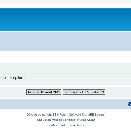
tre inscription.
Avant le 05 août 2013
Le ou après le 05 août 2013
Développé par
phpBB
® Forum Software © phpBB Limited
Traduction française officielle
©
Miles Cellar
Confidentialité
|
Conditions