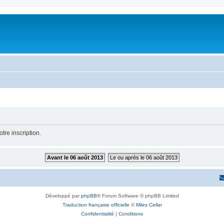
tre inscription.
Avant le 06 août 2013
Le ou après le 06 août 2013
Développé par
phpBB
® Forum Software © phpBB Limited
Traduction française officielle
©
Miles Cellar
Confidentialité
|
Conditions