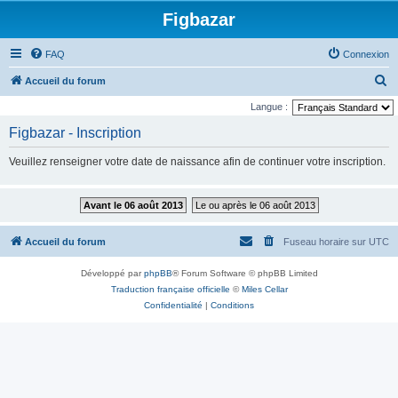
Figbazar
FAQ
Connexion
R
Accueil du forum
e
Langue :
c
Figbazar - Inscription
h
Veuillez renseigner votre date de naissance afin de continuer votre inscription.
e
r
Avant le 06 août 2013
Le ou après le 06 août 2013
c
h
Accueil du forum
Fuseau horaire sur
UTC
e
r
Développé par
phpBB
® Forum Software © phpBB Limited
Traduction française officielle
©
Miles Cellar
Confidentialité
|
Conditions