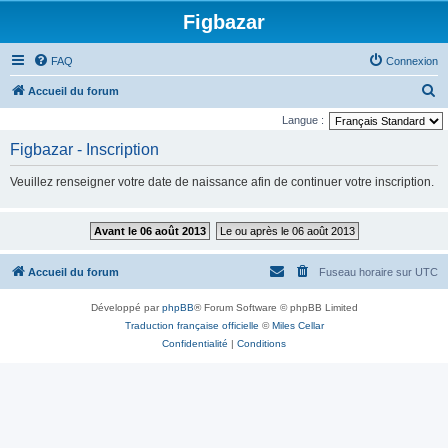
Figbazar
FAQ
Connexion
R
Accueil du forum
e
Langue :
c
Figbazar - Inscription
h
Veuillez renseigner votre date de naissance afin de continuer votre inscription.
e
r
Avant le 06 août 2013
Le ou après le 06 août 2013
c
h
Accueil du forum
Fuseau horaire sur
UTC
e
r
Développé par
phpBB
® Forum Software © phpBB Limited
Traduction française officielle
©
Miles Cellar
Confidentialité
|
Conditions