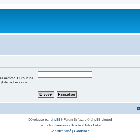
tre compte. Si vous ne
agit de l’adresse de
Développé par
phpBB
® Forum Software © phpBB Limited
Traduction française officielle
©
Miles Cellar
Confidentialité
|
Conditions