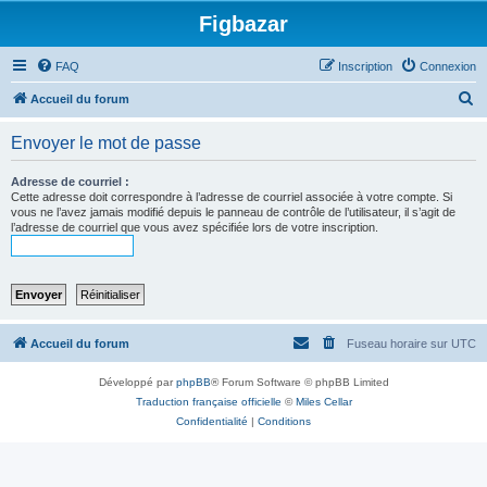
Figbazar
FAQ
Inscription
Connexion
R
Accueil du forum
e
Envoyer le mot de passe
c
h
Adresse de courriel :
Cette adresse doit correspondre à l’adresse de courriel associée à votre compte. Si
e
vous ne l’avez jamais modifié depuis le panneau de contrôle de l’utilisateur, il s’agit de
l’adresse de courriel que vous avez spécifiée lors de votre inscription.
r
c
h
e
r
Accueil du forum
Fuseau horaire sur
UTC
Développé par
phpBB
® Forum Software © phpBB Limited
Traduction française officielle
©
Miles Cellar
Confidentialité
|
Conditions