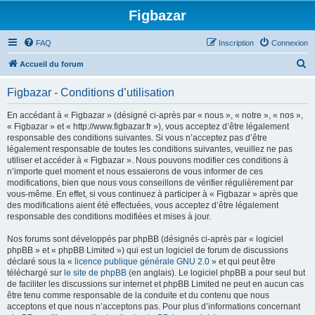
Figbazar
FAQ
Inscription
Connexion
R
Accueil du forum
e
Figbazar - Conditions d’utilisation
c
h
En accédant à « Figbazar » (désigné ci-après par « nous », « notre », « nos »,
« Figbazar » et « http://www.figbazar.fr »), vous acceptez d’être légalement
e
responsable des conditions suivantes. Si vous n’acceptez pas d’être
r
légalement responsable de toutes les conditions suivantes, veuillez ne pas
utiliser et accéder à « Figbazar ». Nous pouvons modifier ces conditions à
c
n’importe quel moment et nous essaierons de vous informer de ces
h
modifications, bien que nous vous conseillons de vérifier régulièrement par
vous-même. En effet, si vous continuez à participer à « Figbazar » après que
e
des modifications aient été effectuées, vous acceptez d’être légalement
r
responsable des conditions modifiées et mises à jour.
Nos forums sont développés par phpBB (désignés ci-après par « logiciel
phpBB » et « phpBB Limited ») qui est un logiciel de forum de discussions
déclaré sous la «
licence publique générale GNU 2.0
» et qui peut être
téléchargé sur
le site de phpBB
(en anglais). Le logiciel phpBB a pour seul but
de faciliter les discussions sur internet et phpBB Limited ne peut en aucun cas
être tenu comme responsable de la conduite et du contenu que nous
acceptons et que nous n’acceptons pas. Pour plus d’informations concernant