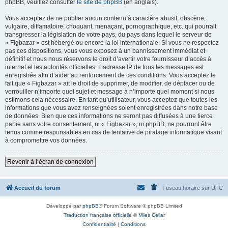
phpBB, veuillez consulter
le site de phpBB
(en anglais).
Vous acceptez de ne publier aucun contenu à caractère abusif, obscène,
vulgaire, diffamatoire, choquant, menaçant, pornographique, etc. qui pourrait
transgresser la législation de votre pays, du pays dans lequel le serveur de
« Figbazar » est hébergé ou encore la loi internationale. Si vous ne respectez
pas ces dispositions, vous vous exposez à un bannissement immédiat et
définitif et nous nous réservons le droit d’avertir votre fournisseur d’accès à
internet et les autorités officielles. L’adresse IP de tous les messages est
enregistrée afin d’aider au renforcement de ces conditions. Vous acceptez le
fait que « Figbazar » ait le droit de supprimer, de modifier, de déplacer ou de
verrouiller n’importe quel sujet et message à n’importe quel moment si nous
estimons cela nécessaire. En tant qu’utilisateur, vous acceptez que toutes les
informations que vous avez renseignées soient enregistrées dans notre base
de données. Bien que ces informations ne seront pas diffusées à une tierce
partie sans votre consentement, ni « Figbazar », ni phpBB, ne pourront être
tenus comme responsables en cas de tentative de piratage informatique visant
à compromettre vos données.
Revenir à l’écran de connexion
Accueil du forum
Fuseau horaire sur
UTC
Développé par
phpBB
® Forum Software © phpBB Limited
Traduction française officielle
©
Miles Cellar
Confidentialité
|
Conditions