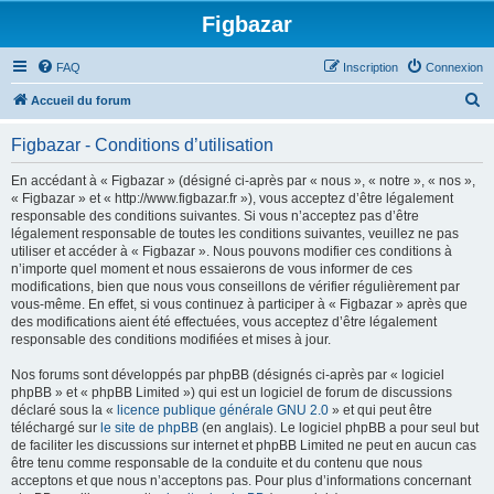
Figbazar
FAQ
Inscription
Connexion
R
Accueil du forum
e
Figbazar - Conditions d’utilisation
c
h
En accédant à « Figbazar » (désigné ci-après par « nous », « notre », « nos »,
« Figbazar » et « http://www.figbazar.fr »), vous acceptez d’être légalement
e
responsable des conditions suivantes. Si vous n’acceptez pas d’être
r
légalement responsable de toutes les conditions suivantes, veuillez ne pas
utiliser et accéder à « Figbazar ». Nous pouvons modifier ces conditions à
c
n’importe quel moment et nous essaierons de vous informer de ces
h
modifications, bien que nous vous conseillons de vérifier régulièrement par
vous-même. En effet, si vous continuez à participer à « Figbazar » après que
e
des modifications aient été effectuées, vous acceptez d’être légalement
r
responsable des conditions modifiées et mises à jour.
Nos forums sont développés par phpBB (désignés ci-après par « logiciel
phpBB » et « phpBB Limited ») qui est un logiciel de forum de discussions
déclaré sous la «
licence publique générale GNU 2.0
» et qui peut être
téléchargé sur
le site de phpBB
(en anglais). Le logiciel phpBB a pour seul but
de faciliter les discussions sur internet et phpBB Limited ne peut en aucun cas
être tenu comme responsable de la conduite et du contenu que nous
acceptons et que nous n’acceptons pas. Pour plus d’informations concernant