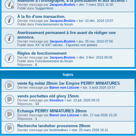
Attention à l'orthographe, à la ponctuation et aux accents !
Dernier message par
Jacques.Brulois
«
dim. 7 mars 2021 11:30
Publié dans
Suggestions
À la fin d'une transaction.
Dernier message par
Jacques.Brulois
«
lun. 10 déc. 2018 13:07
Publié dans
Fonctionnement du forum
Avertissement permanent à lire avant de rédiger une
annonce.
Dernier message par
Jacques.Brulois
«
jeu. 25 nov. 2010 07:56
Publié dans
XX° et XXI° siècles - Figurines non peintes
Règles de fonctionnement
Dernier message par
Jacques.Brulois
«
dim. 3 févr. 2019 09:06
Publié dans
Fonctionnement du forum
Réponses :
5
Sujets
vente fig métal 28mm 1er Empire PERRY MINIATURES
Dernier message par
Baron von Lützow
«
lun. 3 août 2026 10:57
vends pochettes old glory 15mm
Dernier message par
lionelrus
«
lun. 13 juil. 2026 09:15
Réponses :
13
Echange PERRY MINIATURES 28mm
Dernier message par
Baron von Lützow
«
dim. 17 mai 2026 15:29
Réponses :
1
Recherche landwher prussienne 28mm
Dernier message par
lordmoulinex
«
mer. 25 mars 2026 16:11