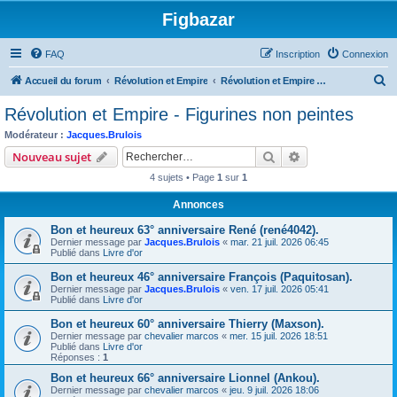
Figbazar
FAQ
Inscription
Connexion
R
Accueil du forum
Révolution et Empire
Révolution et Empire - Figurines non peintes
e
Révolution et Empire - Figurines non peintes
c
Modérateur :
Jacques.Brulois
h
Rechercher
Recherche avanc
Nouveau sujet
e
4 sujets • Page
1
sur
1
r
Annonces
c
Bon et heureux 63° anniversaire René (rené4042).
h
Dernier message par
Jacques.Brulois
«
mar. 21 juil. 2026 06:45
e
Publié dans
Livre d'or
r
Bon et heureux 46° anniversaire François (Paquitosan).
Dernier message par
Jacques.Brulois
«
ven. 17 juil. 2026 05:41
Publié dans
Livre d'or
Bon et heureux 60° anniversaire Thierry (Maxson).
Dernier message par
chevalier marcos
«
mer. 15 juil. 2026 18:51
Publié dans
Livre d'or
Réponses :
1
Bon et heureux 66° anniversaire Lionnel (Ankou).
Dernier message par
chevalier marcos
«
jeu. 9 juil. 2026 18:06