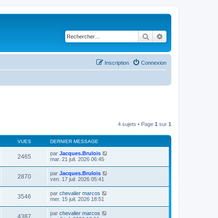
Rechercher
Recherche avancé
Inscription
Connexion
4 sujets • Page
1
sur
1
VUES
DERNIER MESSAGE
par
Jacques.Brulois
2465
mar. 21 juil. 2026 06:45
par
Jacques.Brulois
2870
ven. 17 juil. 2026 05:41
par
chevalier marcos
3546
mer. 15 juil. 2026 18:51
par
chevalier marcos
4387