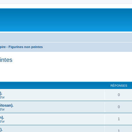
ire - Figurines non peintes
intes
cher
cherche avancée
RÉPONSES
).
0
d'or
itosan).
0
d'or
n).
1
d'or
).
1