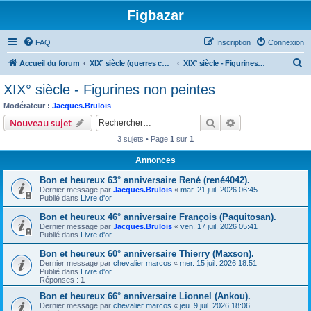
Figbazar
FAQ
Inscription
Connexion
R
Accueil du forum
XIX° siècle (guerres coloniales, guerres nationales, guerre de Secession ...)
XIX° siècle - Figurines non peintes
e
XIX° siècle - Figurines non peintes
c
Modérateur :
Jacques.Brulois
h
Rechercher
Recherche avanc
Nouveau sujet
e
3 sujets • Page
1
sur
1
r
Annonces
c
Bon et heureux 63° anniversaire René (rené4042).
h
Dernier message par
Jacques.Brulois
«
mar. 21 juil. 2026 06:45
e
Publié dans
Livre d'or
r
Bon et heureux 46° anniversaire François (Paquitosan).
Dernier message par
Jacques.Brulois
«
ven. 17 juil. 2026 05:41
Publié dans
Livre d'or
Bon et heureux 60° anniversaire Thierry (Maxson).
Dernier message par
chevalier marcos
«
mer. 15 juil. 2026 18:51
Publié dans
Livre d'or
Réponses :
1
Bon et heureux 66° anniversaire Lionnel (Ankou).
Dernier message par
chevalier marcos
«
jeu. 9 juil. 2026 18:06