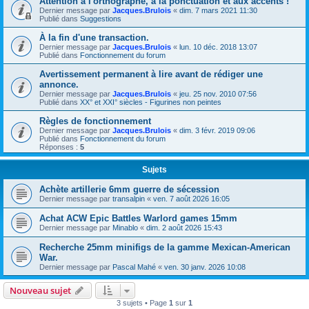
Attention à l'orthographe, à la ponctuation et aux accents !
Dernier message par
Jacques.Brulois
«
dim. 7 mars 2021 11:30
Publié dans
Suggestions
À la fin d'une transaction.
Dernier message par
Jacques.Brulois
«
lun. 10 déc. 2018 13:07
Publié dans
Fonctionnement du forum
Avertissement permanent à lire avant de rédiger une
annonce.
Dernier message par
Jacques.Brulois
«
jeu. 25 nov. 2010 07:56
Publié dans
XX° et XXI° siècles - Figurines non peintes
Règles de fonctionnement
Dernier message par
Jacques.Brulois
«
dim. 3 févr. 2019 09:06
Publié dans
Fonctionnement du forum
Réponses :
5
Sujets
Achète artillerie 6mm guerre de sécession
Dernier message par
transalpin
«
ven. 7 août 2026 16:05
Achat ACW Epic Battles Warlord games 15mm
Dernier message par
Minablo
«
dim. 2 août 2026 15:43
Recherche 25mm minifigs de la gamme Mexican-American
War.
Dernier message par
Pascal Mahé
«
ven. 30 janv. 2026 10:08
Nouveau sujet
3 sujets • Page
1
sur
1