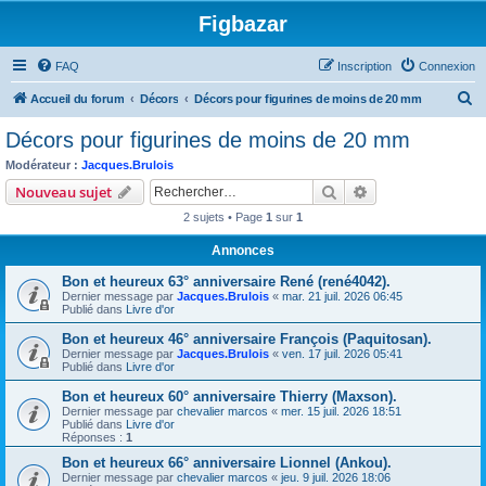
Figbazar
FAQ
Inscription
Connexion
R
Accueil du forum
Décors
Décors pour figurines de moins de 20 mm
e
Décors pour figurines de moins de 20 mm
c
Modérateur :
Jacques.Brulois
h
Rechercher
Recherche avanc
Nouveau sujet
e
2 sujets • Page
1
sur
1
r
Annonces
c
Bon et heureux 63° anniversaire René (rené4042).
h
Dernier message par
Jacques.Brulois
«
mar. 21 juil. 2026 06:45
e
Publié dans
Livre d'or
r
Bon et heureux 46° anniversaire François (Paquitosan).
Dernier message par
Jacques.Brulois
«
ven. 17 juil. 2026 05:41
Publié dans
Livre d'or
Bon et heureux 60° anniversaire Thierry (Maxson).
Dernier message par
chevalier marcos
«
mer. 15 juil. 2026 18:51
Publié dans
Livre d'or
Réponses :
1
Bon et heureux 66° anniversaire Lionnel (Ankou).
Dernier message par
chevalier marcos
«
jeu. 9 juil. 2026 18:06