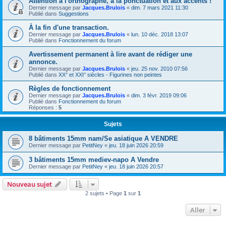
Attention à l'orthographe, à la ponctuation et aux accents !
Dernier message par
Jacques.Brulois
«
dim. 7 mars 2021 11:30
Publié dans
Suggestions
À la fin d'une transaction.
Dernier message par
Jacques.Brulois
«
lun. 10 déc. 2018 13:07
Publié dans
Fonctionnement du forum
Avertissement permanent à lire avant de rédiger une
annonce.
Dernier message par
Jacques.Brulois
«
jeu. 25 nov. 2010 07:56
Publié dans
XX° et XXI° siècles - Figurines non peintes
Règles de fonctionnement
Dernier message par
Jacques.Brulois
«
dim. 3 févr. 2019 09:06
Publié dans
Fonctionnement du forum
Réponses :
5
Sujets
8 bâtiments 15mm nam/Se asiatique A VENDRE
Dernier message par
PetitNey
«
jeu. 18 juin 2026 20:59
3 bâtiments 15mm mediev-napo A Vendre
Dernier message par
PetitNey
«
jeu. 18 juin 2026 20:57
Nouveau sujet
2 sujets • Page
1
sur
1
Aller