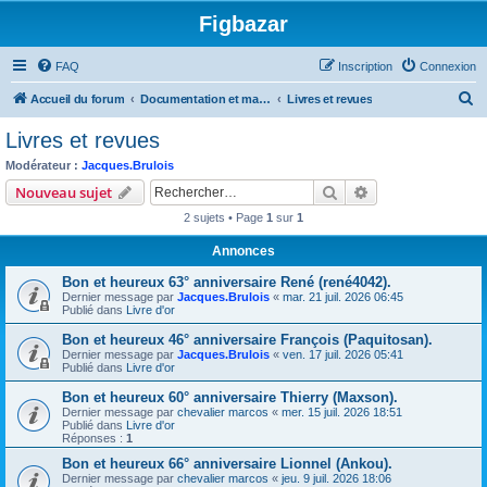
Figbazar
FAQ
Inscription
Connexion
R
Accueil du forum
Documentation et materiel du figuriniste
Livres et revues
e
Livres et revues
c
Modérateur :
Jacques.Brulois
h
Rechercher
Recherche avanc
Nouveau sujet
e
2 sujets • Page
1
sur
1
r
Annonces
c
Bon et heureux 63° anniversaire René (rené4042).
h
Dernier message par
Jacques.Brulois
«
mar. 21 juil. 2026 06:45
e
Publié dans
Livre d'or
r
Bon et heureux 46° anniversaire François (Paquitosan).
Dernier message par
Jacques.Brulois
«
ven. 17 juil. 2026 05:41
Publié dans
Livre d'or
Bon et heureux 60° anniversaire Thierry (Maxson).
Dernier message par
chevalier marcos
«
mer. 15 juil. 2026 18:51
Publié dans
Livre d'or
Réponses :
1
Bon et heureux 66° anniversaire Lionnel (Ankou).
Dernier message par
chevalier marcos
«
jeu. 9 juil. 2026 18:06