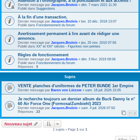
Attention à l'orthographe, à la ponctuation et aux accents !
Dernier message par
Jacques.Brulois
«
dim. 7 mars 2021 11:30
Publié dans
Suggestions
À la fin d'une transaction.
Dernier message par
Jacques.Brulois
«
lun. 10 déc. 2018 13:07
Publié dans
Fonctionnement du forum
Avertissement permanent à lire avant de rédiger une
annonce.
Dernier message par
Jacques.Brulois
«
jeu. 25 nov. 2010 07:56
Publié dans
XX° et XXI° siècles - Figurines non peintes
Règles de fonctionnement
Dernier message par
Jacques.Brulois
«
dim. 3 févr. 2019 09:06
Publié dans
Fonctionnement du forum
Réponses :
5
Sujets
VENTE planches d'uniformes de PETER BUNDE 1er Empire
Dernier message par
Baron von Lützow
«
sam. 18 juil. 2026 15:05
Je recherche toujours un dernier album de Buck Danny le n°
60 Air Force One (Formosa/Zumbiehl) 2023
Dernier message par
Jacques.Brulois
«
sam. 4 juil. 2026 07:50
Réponses :
23
1
2
Nouveau sujet
2 sujets • Page
1
sur
1
Aller