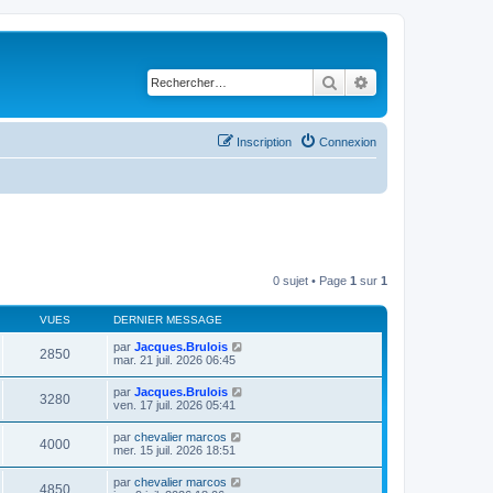
Rechercher
Recherche avancé
Inscription
Connexion
0 sujet • Page
1
sur
1
VUES
DERNIER MESSAGE
par
Jacques.Brulois
2850
mar. 21 juil. 2026 06:45
par
Jacques.Brulois
3280
ven. 17 juil. 2026 05:41
par
chevalier marcos
4000
mer. 15 juil. 2026 18:51
par
chevalier marcos
4850