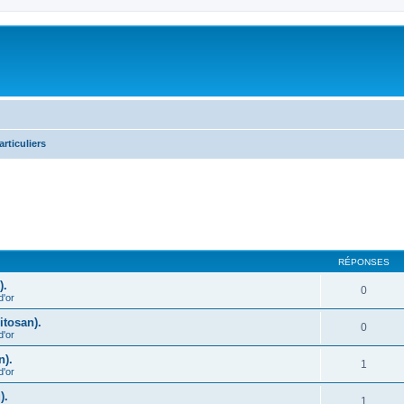
rticuliers
cher
cherche avancée
RÉPONSES
).
0
d'or
itosan).
0
d'or
n).
1
d'or
).
1