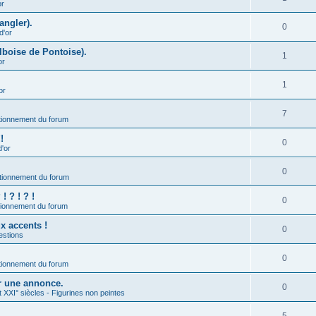
or
angler).
0
d'or
lboise de Pontoise).
1
or
1
or
7
ionnement du forum
!
0
d'or
0
tionnement du forum
 ? ! ? !
0
ionnement du forum
ux accents !
0
estions
0
ionnement du forum
er une annonce.
0
t XXI° siècles - Figurines non peintes