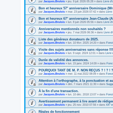
par
Jacques.Brulois
» jeu. 9 juil. 2026 05:28 » dans
Livre d'
Bon et heureux 57° anniversaire Dominique (Wr
par
Jacques.Brulois
» mar. 23 juin 2026 07:42 » dans
Livre 
Bon et heureux 67° anniversaire Jean-Claude (A
par
Jacques.Brulois
» lun. 8 juin 2026 05:56 » dans
Livre d'
Anniversaires mentionnés non souhaités ?
par
Jacques.Brulois
» jeu. 7 mai 2026 06:36 » dans
Livre d'
Liste des généreux donateurs de 2025.
par
Jacques.Brulois
» lun. 10 févr. 2025 14:20 » dans
Fonct
Visite des sujets anniversaires sans réponse !!!!
par
Jacques.Brulois
» lun. 9 sept. 2024 12:01 » dans
Livre 
Durée de validité des annonces.
par
Jacques.Brulois
» lun. 15 janv. 2024 14:09 » dans
Fonc
POURQUOI TANT DE M. P. NON REÇUS ? ! ? ! ? !
par
Jacques.Brulois
» mer. 11 mai 2022 08:09 » dans
Fonct
Attention à l'orthographe, à la ponctuation et a
par
Jacques.Brulois
» dim. 7 mars 2021 11:30 » dans
Sugg
À la fin d'une transaction.
par
Jacques.Brulois
» lun. 10 déc. 2018 13:07 » dans
Fonct
Avertissement permanent à lire avant de rédig
par
Jacques.Brulois
» jeu. 25 nov. 2010 07:56 » dans
XX° e
Règles de fonctionnement