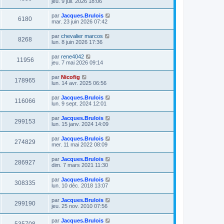
jeu. 9 juil. 2026 18:06
par
Jacques.Brulois
6180
mar. 23 juin 2026 07:42
par
chevalier marcos
8268
lun. 8 juin 2026 17:36
par
rene4042
11956
jeu. 7 mai 2026 09:14
par
Nicofig
178965
lun. 14 avr. 2025 06:56
par
Jacques.Brulois
116066
lun. 9 sept. 2024 12:01
par
Jacques.Brulois
299153
lun. 15 janv. 2024 14:09
par
Jacques.Brulois
274829
mer. 11 mai 2022 08:09
par
Jacques.Brulois
286927
dim. 7 mars 2021 11:30
par
Jacques.Brulois
308335
lun. 10 déc. 2018 13:07
par
Jacques.Brulois
299190
jeu. 25 nov. 2010 07:56
par
Jacques.Brulois