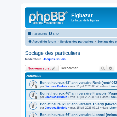
Figbazar
Le bazar de la figurine
Raccourcis
FAQ
Accueil du forum
Services des particuliers
Soclage des pa
Soclage des particuliers
Modérateur :
Jacques.Brulois
Recher
Re
Nouveau sujet
ANNONCES
Bon et heureux 63° anniversaire René (rené4042
par
Jacques.Brulois
» mar. 21 juil. 2026 06:45 » dans
Livre 
Bon et heureux 46° anniversaire François (Paqu
par
Jacques.Brulois
» ven. 17 juil. 2026 05:41 » dans
Livre 
Bon et heureux 60° anniversaire Thierry (Maxso
par
Jacques.Brulois
» mer. 15 juil. 2026 07:16 » dans
Livre 
Bon et heureux 66° anniversaire Lionnel (Ankou