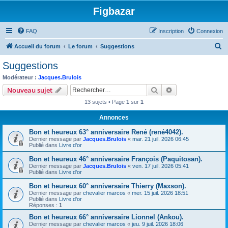
Figbazar
FAQ
Inscription
Connexion
R
Accueil du forum
Le forum
Suggestions
e
Suggestions
c
Modérateur :
Jacques.Brulois
h
Rechercher
Recherche avanc
Nouveau sujet
e
13 sujets • Page
1
sur
1
r
Annonces
c
Bon et heureux 63° anniversaire René (rené4042).
h
Dernier message par
Jacques.Brulois
«
mar. 21 juil. 2026 06:45
e
Publié dans
Livre d'or
r
Bon et heureux 46° anniversaire François (Paquitosan).
Dernier message par
Jacques.Brulois
«
ven. 17 juil. 2026 05:41
Publié dans
Livre d'or
Bon et heureux 60° anniversaire Thierry (Maxson).
Dernier message par
chevalier marcos
«
mer. 15 juil. 2026 18:51
Publié dans
Livre d'or
Réponses :
1
Bon et heureux 66° anniversaire Lionnel (Ankou).
Dernier message par
chevalier marcos
«
jeu. 9 juil. 2026 18:06