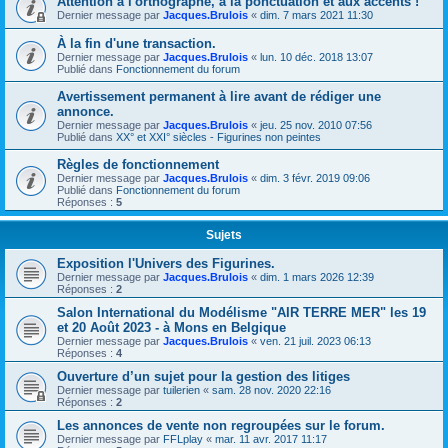
Attention à l'orthographe, à la ponctuation et aux accents !
Dernier message par
Jacques.Brulois
«
dim. 7 mars 2021 11:30
À la fin d'une transaction.
Dernier message par
Jacques.Brulois
«
lun. 10 déc. 2018 13:07
Publié dans
Fonctionnement du forum
Avertissement permanent à lire avant de rédiger une
annonce.
Dernier message par
Jacques.Brulois
«
jeu. 25 nov. 2010 07:56
Publié dans
XX° et XXI° siècles - Figurines non peintes
Règles de fonctionnement
Dernier message par
Jacques.Brulois
«
dim. 3 févr. 2019 09:06
Publié dans
Fonctionnement du forum
Réponses :
5
Sujets
Exposition l'Univers des Figurines.
Dernier message par
Jacques.Brulois
«
dim. 1 mars 2026 12:39
Réponses :
2
Salon International du Modélisme "AIR TERRE MER" les 19
et 20 Août 2023 - à Mons en Belgique
Dernier message par
Jacques.Brulois
«
ven. 21 juil. 2023 06:13
Réponses :
4
Ouverture d’un sujet pour la gestion des litiges
Dernier message par
tuilerien
«
sam. 28 nov. 2020 22:16
Réponses :
2
Les annonces de vente non regroupées sur le forum.
Dernier message par
FFLplay
«
mar. 11 avr. 2017 11:17