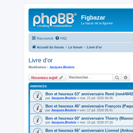
Figbazar
Le bazar de la figurine
Raccourcis
FAQ
Accueil du forum
Le forum
Livre d'or
Livre d'or
Modérateur :
Jacques.Brulois
Recher
Re
Nouveau sujet
ANNONCES
Bon et heureux 63° anniversaire René (rené4042
par
Jacques.Brulois
» mar. 21 juil. 2026 06:45
Bon et heureux 46° anniversaire François (Paqu
par
Jacques.Brulois
» ven. 17 juil. 2026 05:41
Bon et heureux 60° anniversaire Thierry (Maxso
par
Jacques.Brulois
» mer. 15 juil. 2026 07:16
Bon et heureux 66° anniversaire Lionnel (Ankou