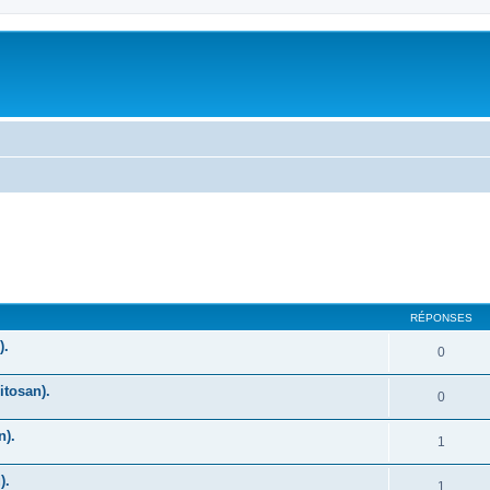
cher
cherche avancée
RÉPONSES
).
0
itosan).
0
n).
1
).
1