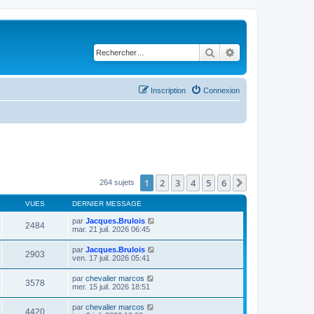
Rechercher
Recherche avancé
Inscription
Connexion
1
2
3
4
5
6
Suivant
264 sujets
VUES
DERNIER MESSAGE
par
Jacques.Brulois
2484
mar. 21 juil. 2026 06:45
par
Jacques.Brulois
2903
ven. 17 juil. 2026 05:41
par
chevalier marcos
3578
mer. 15 juil. 2026 18:51
par
chevalier marcos
4420