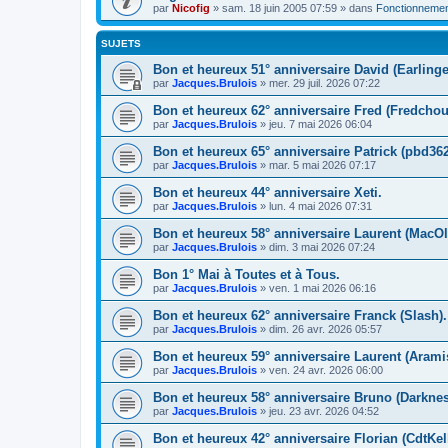
par
Nicofig
» sam. 18 juin 2005 07:59 » dans
Fonctionnemen
SUJETS
Bon et heureux 51° anniversaire David (Earlinge
par
Jacques.Brulois
» mer. 29 juil. 2026 07:22
Bon et heureux 62° anniversaire Fred (Fredcho
par
Jacques.Brulois
» jeu. 7 mai 2026 06:04
Bon et heureux 65° anniversaire Patrick (pbd362
par
Jacques.Brulois
» mar. 5 mai 2026 07:17
Bon et heureux 44° anniversaire Xeti.
par
Jacques.Brulois
» lun. 4 mai 2026 07:31
Bon et heureux 58° anniversaire Laurent (MacOl
par
Jacques.Brulois
» dim. 3 mai 2026 07:24
Bon 1° Mai à Toutes et à Tous.
par
Jacques.Brulois
» ven. 1 mai 2026 06:16
Bon et heureux 62° anniversaire Franck (Slash).
par
Jacques.Brulois
» dim. 26 avr. 2026 05:57
Bon et heureux 59° anniversaire Laurent (Arami
par
Jacques.Brulois
» ven. 24 avr. 2026 06:00
Bon et heureux 58° anniversaire Bruno (Darknes
par
Jacques.Brulois
» jeu. 23 avr. 2026 04:52
Bon et heureux 42° anniversaire Florian (CdtKel