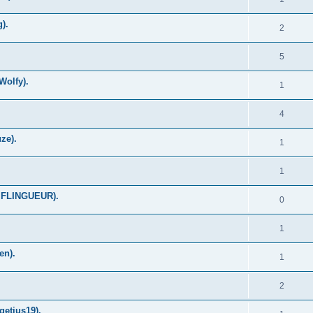
).
2
5
Wolfy).
1
4
ze).
1
1
N FLINGUEUR).
0
1
en).
1
2
getius19).