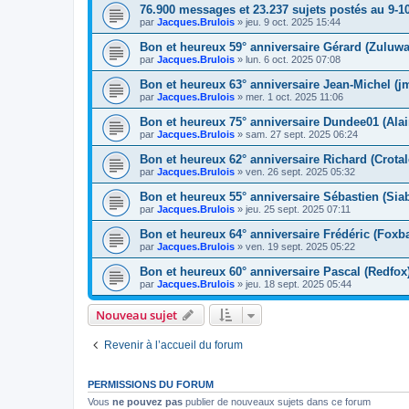
76.900 messages et 23.237 sujets postés au 9-1
par
Jacques.Brulois
» jeu. 9 oct. 2025 15:44
Bon et heureux 59° anniversaire Gérard (Zuluwa
par
Jacques.Brulois
» lun. 6 oct. 2025 07:08
Bon et heureux 63° anniversaire Jean-Michel (j
par
Jacques.Brulois
» mer. 1 oct. 2025 11:06
Bon et heureux 75° anniversaire Dundee01 (Alai
par
Jacques.Brulois
» sam. 27 sept. 2025 06:24
Bon et heureux 62° anniversaire Richard (Crotal
par
Jacques.Brulois
» ven. 26 sept. 2025 05:32
Bon et heureux 55° anniversaire Sébastien (Siab
par
Jacques.Brulois
» jeu. 25 sept. 2025 07:11
Bon et heureux 64° anniversaire Frédéric (Foxba
par
Jacques.Brulois
» ven. 19 sept. 2025 05:22
Bon et heureux 60° anniversaire Pascal (Redfox)
par
Jacques.Brulois
» jeu. 18 sept. 2025 05:44
Nouveau sujet
Revenir à l’accueil du forum
PERMISSIONS DU FORUM
Vous
ne pouvez pas
publier de nouveaux sujets dans ce forum