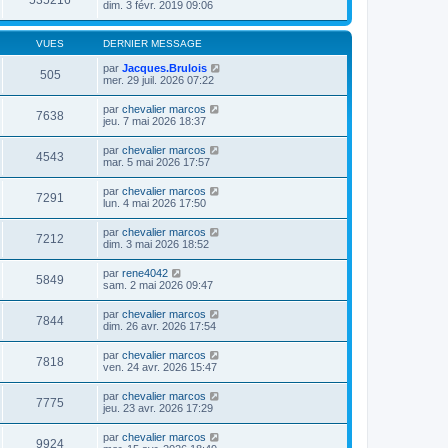
535216
dim. 3 févr. 2019 09:06
VUES
DERNIER MESSAGE
par
Jacques.Brulois
505
mer. 29 juil. 2026 07:22
par
chevalier marcos
7638
jeu. 7 mai 2026 18:37
par
chevalier marcos
4543
mar. 5 mai 2026 17:57
par
chevalier marcos
7291
lun. 4 mai 2026 17:50
par
chevalier marcos
7212
dim. 3 mai 2026 18:52
par
rene4042
5849
sam. 2 mai 2026 09:47
par
chevalier marcos
7844
dim. 26 avr. 2026 17:54
par
chevalier marcos
7818
ven. 24 avr. 2026 15:47
par
chevalier marcos
7775
jeu. 23 avr. 2026 17:29
par
chevalier marcos
9924