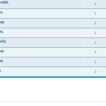
0-2025.
0
r).
1
mg).
2
n).
2
e21).
1
a).
2
t).
1
.
2