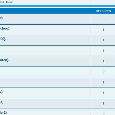
5
t du forum
RÉPONSES
r).
0
uchou).
1
00).
1
1
oren).
1
2
1
s).
1
s).
1
ler2)
2