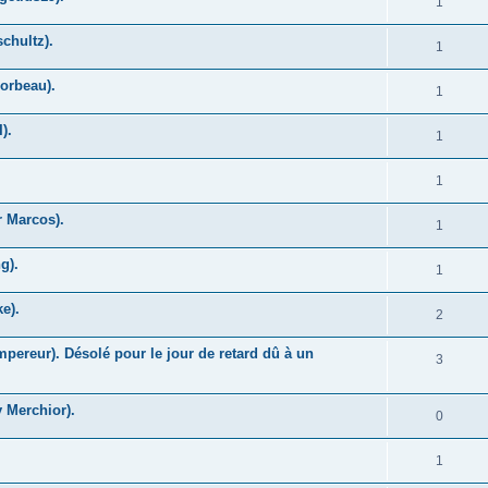
1
chultz).
1
Corbeau).
1
).
1
1
r Marcos).
1
g).
1
e).
2
pereur). Désolé pour le jour de retard dû à un
3
y Merchior).
0
1