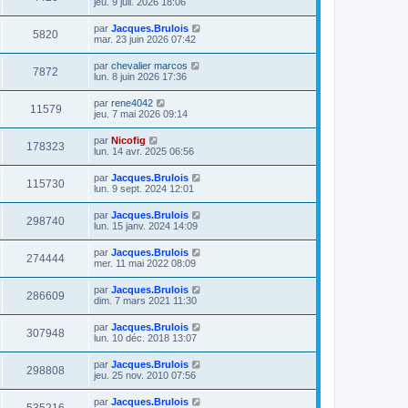
jeu. 9 juil. 2026 18:06
par
Jacques.Brulois
5820
mar. 23 juin 2026 07:42
par
chevalier marcos
7872
lun. 8 juin 2026 17:36
par
rene4042
11579
jeu. 7 mai 2026 09:14
par
Nicofig
178323
lun. 14 avr. 2025 06:56
par
Jacques.Brulois
115730
lun. 9 sept. 2024 12:01
par
Jacques.Brulois
298740
lun. 15 janv. 2024 14:09
par
Jacques.Brulois
274444
mer. 11 mai 2022 08:09
par
Jacques.Brulois
286609
dim. 7 mars 2021 11:30
par
Jacques.Brulois
307948
lun. 10 déc. 2018 13:07
par
Jacques.Brulois
298808
jeu. 25 nov. 2010 07:56
par
Jacques.Brulois