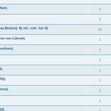
han).
2
3
rulois). 8) :lol: :roll: :lol: 8)
10
ron von Lützow).
1
oulinex).
1
1
).
1
91).
1
onzo).
1
1
62).
1