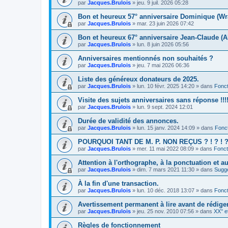
par
Jacques.Brulois
» jeu. 9 juil. 2026 05:28
Bon et heureux 57° anniversaire Dominique (Wr
par
Jacques.Brulois
» mar. 23 juin 2026 07:42
Bon et heureux 67° anniversaire Jean-Claude (A
par
Jacques.Brulois
» lun. 8 juin 2026 05:56
Anniversaires mentionnés non souhaités ?
par
Jacques.Brulois
» jeu. 7 mai 2026 06:36
Liste des généreux donateurs de 2025.
par
Jacques.Brulois
» lun. 10 févr. 2025 14:20 » dans
Fonct
Visite des sujets anniversaires sans réponse !!!!
par
Jacques.Brulois
» lun. 9 sept. 2024 12:01
Durée de validité des annonces.
par
Jacques.Brulois
» lun. 15 janv. 2024 14:09 » dans
Fonc
POURQUOI TANT DE M. P. NON REÇUS ? ! ? ! ? !
par
Jacques.Brulois
» mer. 11 mai 2022 08:09 » dans
Fonct
Attention à l'orthographe, à la ponctuation et a
par
Jacques.Brulois
» dim. 7 mars 2021 11:30 » dans
Sugg
À la fin d'une transaction.
par
Jacques.Brulois
» lun. 10 déc. 2018 13:07 » dans
Fonct
Avertissement permanent à lire avant de rédig
par
Jacques.Brulois
» jeu. 25 nov. 2010 07:56 » dans
XX° e
Règles de fonctionnement