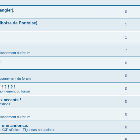
angler).
0
lboise de Pontoise).
1
1
7
ionnement du forum
!
0
0
tionnement du forum
 ? ! ? !
0
ionnement du forum
ux accents !
0
estions
0
ionnement du forum
er une annonce.
0
t XXI° siècles - Figurines non peintes