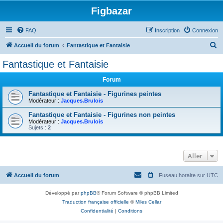
Figbazar
FAQ
Inscription
Connexion
R
Accueil du forum
Fantastique et Fantaisie
e
Fantastique et Fantaisie
c
Forum
h
e
Fantastique et Fantaisie - Figurines peintes
Modérateur :
Jacques.Brulois
r
Fantastique et Fantaisie - Figurines non peintes
c
Modérateur :
Jacques.Brulois
Sujets :
2
h
e
r
Aller
Accueil du forum
Fuseau horaire sur
UTC
Développé par
phpBB
® Forum Software © phpBB Limited
Traduction française officielle
©
Miles Cellar
Confidentialité
|
Conditions