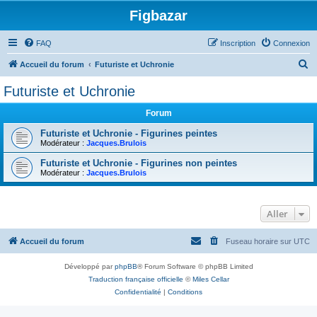
Figbazar
FAQ
Inscription
Connexion
R
Accueil du forum
Futuriste et Uchronie
e
Futuriste et Uchronie
c
Forum
h
e
Futuriste et Uchronie - Figurines peintes
Modérateur :
Jacques.Brulois
r
Futuriste et Uchronie - Figurines non peintes
c
Modérateur :
Jacques.Brulois
h
e
Aller
r
Accueil du forum
Fuseau horaire sur
UTC
Développé par
phpBB
® Forum Software © phpBB Limited
Traduction française officielle
©
Miles Cellar
Confidentialité
|
Conditions