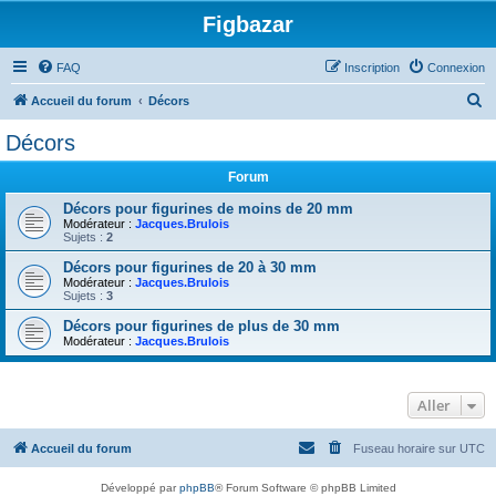
Figbazar
FAQ
Inscription
Connexion
R
Accueil du forum
Décors
e
Décors
c
Forum
h
e
Décors pour figurines de moins de 20 mm
Modérateur :
Jacques.Brulois
r
Sujets :
2
c
Décors pour figurines de 20 à 30 mm
Modérateur :
Jacques.Brulois
h
Sujets :
3
e
Décors pour figurines de plus de 30 mm
r
Modérateur :
Jacques.Brulois
Aller
Accueil du forum
Fuseau horaire sur
UTC
Développé par
phpBB
® Forum Software © phpBB Limited