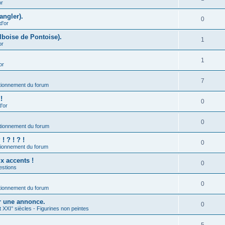
or
angler).
0
d'or
lboise de Pontoise).
1
or
1
or
7
ionnement du forum
!
0
d'or
0
tionnement du forum
 ? ! ? !
0
ionnement du forum
ux accents !
0
estions
0
ionnement du forum
er une annonce.
0
t XXI° siècles - Figurines non peintes