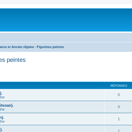
nce et Ancien régime - Figurines peintes
es peintes
cher
cherche avancée
RÉPONSES
).
0
d'or
itosan).
0
d'or
n).
1
d'or
).
1