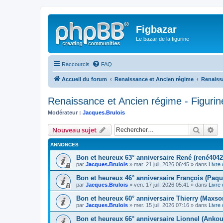
Figbazar
Le bazar de la figurine
Raccourcis
FAQ
Accueil du forum
Renaissance et Ancien régime
Renaissa
Renaissance et Ancien régime - Figurin
Modérateur :
Jacques.Brulois
Recher
Re
Nouveau sujet
ANNONCES
Bon et heureux 63° anniversaire René (rené4042
par
Jacques.Brulois
» mar. 21 juil. 2026 06:45 » dans
Livre 
Bon et heureux 46° anniversaire François (Paqu
par
Jacques.Brulois
» ven. 17 juil. 2026 05:41 » dans
Livre 
Bon et heureux 60° anniversaire Thierry (Maxso
par
Jacques.Brulois
» mer. 15 juil. 2026 07:16 » dans
Livre 
Bon et heureux 66° anniversaire Lionnel (Ankou