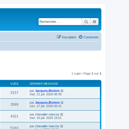
Rechercher
Recherche avancé
Inscription
Connexion
1 sujet • Page
1
sur
1
VUES
DERNIER MESSAGE
par
Jacques.Brulois
3157
mar. 21 juil. 2026 06:45
par
Jacques.Brulois
3569
ven. 17 juil. 2026 05:41
par
chevalier marcos
4321
mer. 15 juil. 2026 18:51
par
chevalier marcos
5163