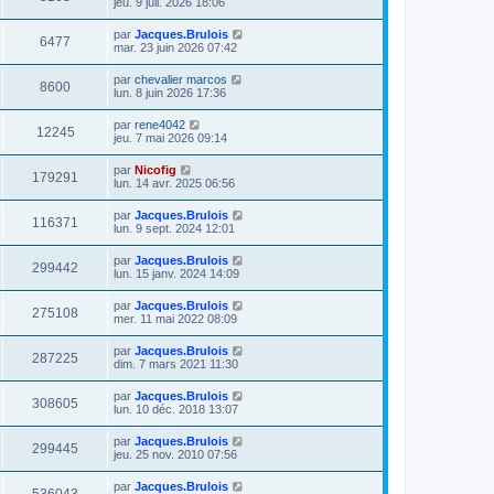
jeu. 9 juil. 2026 18:06
par
Jacques.Brulois
6477
mar. 23 juin 2026 07:42
par
chevalier marcos
8600
lun. 8 juin 2026 17:36
par
rene4042
12245
jeu. 7 mai 2026 09:14
par
Nicofig
179291
lun. 14 avr. 2025 06:56
par
Jacques.Brulois
116371
lun. 9 sept. 2024 12:01
par
Jacques.Brulois
299442
lun. 15 janv. 2024 14:09
par
Jacques.Brulois
275108
mer. 11 mai 2022 08:09
par
Jacques.Brulois
287225
dim. 7 mars 2021 11:30
par
Jacques.Brulois
308605
lun. 10 déc. 2018 13:07
par
Jacques.Brulois
299445
jeu. 25 nov. 2010 07:56
par
Jacques.Brulois