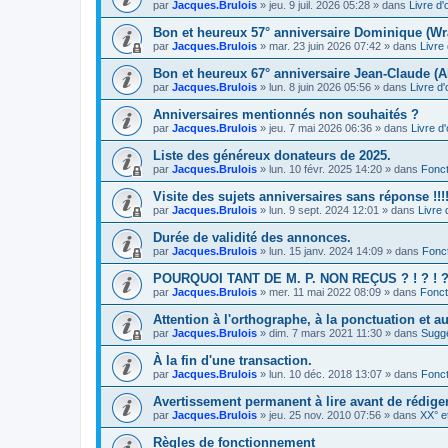
par
Jacques.Brulois
» jeu. 9 juil. 2026 05:28 » dans
Livre d'
Bon et heureux 57° anniversaire Dominique (Wr
par
Jacques.Brulois
» mar. 23 juin 2026 07:42 » dans
Livre 
Bon et heureux 67° anniversaire Jean-Claude (A
par
Jacques.Brulois
» lun. 8 juin 2026 05:56 » dans
Livre d'
Anniversaires mentionnés non souhaités ?
par
Jacques.Brulois
» jeu. 7 mai 2026 06:36 » dans
Livre d'
Liste des généreux donateurs de 2025.
par
Jacques.Brulois
» lun. 10 févr. 2025 14:20 » dans
Fonct
Visite des sujets anniversaires sans réponse !!!!
par
Jacques.Brulois
» lun. 9 sept. 2024 12:01 » dans
Livre 
Durée de validité des annonces.
par
Jacques.Brulois
» lun. 15 janv. 2024 14:09 » dans
Fonc
POURQUOI TANT DE M. P. NON REÇUS ? ! ? ! ? !
par
Jacques.Brulois
» mer. 11 mai 2022 08:09 » dans
Fonct
Attention à l'orthographe, à la ponctuation et a
par
Jacques.Brulois
» dim. 7 mars 2021 11:30 » dans
Sugg
À la fin d'une transaction.
par
Jacques.Brulois
» lun. 10 déc. 2018 13:07 » dans
Fonct
Avertissement permanent à lire avant de rédig
par
Jacques.Brulois
» jeu. 25 nov. 2010 07:56 » dans
XX° e
Règles de fonctionnement