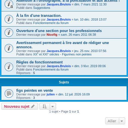
Attention à l'orthographe, à la ponctuation et aux accents !
Dernier message par
Jacques.Brulois
«
dim. 7 mars 2021 11:30
Publié dans
Suggestions
À la fin d'une transaction.
Dernier message par
Jacques.Brulois
«
lun. 10 déc. 2018 13:07
Publié dans
Fonctionnement du forum
Ouverture d'une section pour les professionnels
Dernier message par
Nicofig
«
sam. 26 mars 2011 06:38
Avertissement permanent à lire avant de rédiger une
annonce.
Dernier message par
Jacques.Brulois
«
jeu. 25 nov. 2010 07:56
Publié dans
XX° et XXI° siècles - Figurines non peintes
Règles de fonctionnement
Dernier message par
Jacques.Brulois
«
dim. 3 févr. 2019 09:06
Publié dans
Fonctionnement du forum
Réponses :
5
Sujets
figs peintes en vente
Dernier message par
julien
«
dim. 12 juil. 2026 16:09
Réponses :
3
Nouveau sujet
1 sujet • Page
1
sur
1
Aller