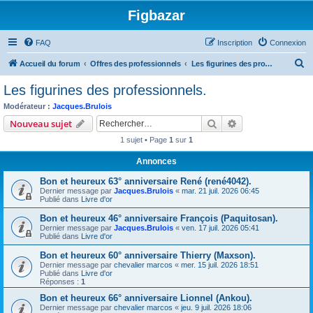
Figbazar
FAQ
Inscription
Connexion
R
Accueil du forum
Offres des professionnels
Les figurines des professionnels.
e
Les figurines des professionnels.
c
Modérateur :
Jacques.Brulois
h
Rechercher
Recherche avanc
Nouveau sujet
e
1 sujet • Page
1
sur
1
r
Annonces
c
Bon et heureux 63° anniversaire René (rené4042).
h
Dernier message par
Jacques.Brulois
«
mar. 21 juil. 2026 06:45
e
Publié dans
Livre d'or
r
Bon et heureux 46° anniversaire François (Paquitosan).
Dernier message par
Jacques.Brulois
«
ven. 17 juil. 2026 05:41
Publié dans
Livre d'or
Bon et heureux 60° anniversaire Thierry (Maxson).
Dernier message par
chevalier marcos
«
mer. 15 juil. 2026 18:51
Publié dans
Livre d'or
Réponses :
1
Bon et heureux 66° anniversaire Lionnel (Ankou).
Dernier message par
chevalier marcos
«
jeu. 9 juil. 2026 18:06