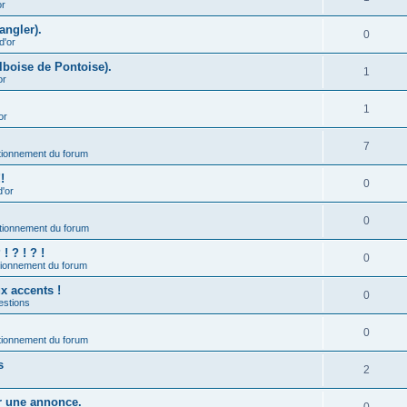
or
angler).
0
d'or
lboise de Pontoise).
1
or
1
or
7
ionnement du forum
!
0
d'or
0
tionnement du forum
 ? ! ? !
0
ionnement du forum
ux accents !
0
estions
0
ionnement du forum
s
2
er une annonce.