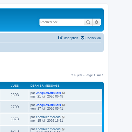
Rechercher
Recherche avancé
Inscription
Connexion
2 sujets • Page
1
sur
1
VUES
DERNIER MESSAGE
par
Jacques.Brulois
2303
mar. 21 juil. 2026 06:45
par
Jacques.Brulois
2709
ven. 17 juil. 2026 05:41
par
chevalier marcos
3373
mer. 15 juil. 2026 18:51
par
chevalier marcos
4213