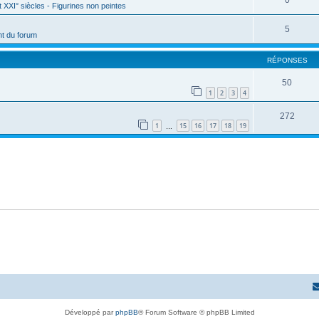
0
t XXI° siècles - Figurines non peintes
5
t du forum
RÉPONSES
50
1
2
3
4
272
1
15
16
17
18
19
…
Développé par
phpBB
® Forum Software © phpBB Limited