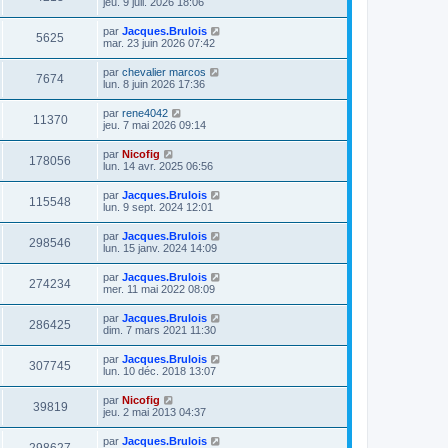
jeu. 9 juil. 2026 18:06
par
Jacques.Brulois
5625
mar. 23 juin 2026 07:42
par
chevalier marcos
7674
lun. 8 juin 2026 17:36
par
rene4042
11370
jeu. 7 mai 2026 09:14
par
Nicofig
178056
lun. 14 avr. 2025 06:56
par
Jacques.Brulois
115548
lun. 9 sept. 2024 12:01
par
Jacques.Brulois
298546
lun. 15 janv. 2024 14:09
par
Jacques.Brulois
274234
mer. 11 mai 2022 08:09
par
Jacques.Brulois
286425
dim. 7 mars 2021 11:30
par
Jacques.Brulois
307745
lun. 10 déc. 2018 13:07
par
Nicofig
39819
jeu. 2 mai 2013 04:37
par
Jacques.Brulois