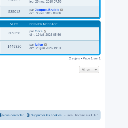
298627
jeu. 25 nov. 2010 07:56
par
Jacques.Brulois
535012
dim. 3 févr. 2019 09:06
VUES
DERNIER MESSAGE
par
Once
309258
dim. 19 juil. 2026 05:56
par
julien
1449320
dim. 28 juin 2026 19:01
2 sujets • Page
1
sur
1
Aller
Nous contacter
Supprimer les cookies
Fuseau horaire sur
UTC