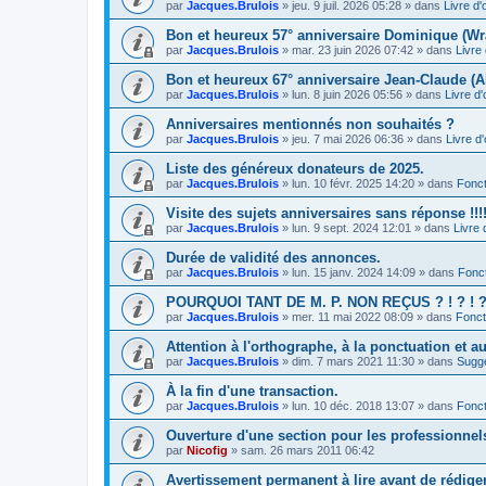
par
Jacques.Brulois
» jeu. 9 juil. 2026 05:28 » dans
Livre d'
Bon et heureux 57° anniversaire Dominique (Wr
par
Jacques.Brulois
» mar. 23 juin 2026 07:42 » dans
Livre 
Bon et heureux 67° anniversaire Jean-Claude (A
par
Jacques.Brulois
» lun. 8 juin 2026 05:56 » dans
Livre d'
Anniversaires mentionnés non souhaités ?
par
Jacques.Brulois
» jeu. 7 mai 2026 06:36 » dans
Livre d'
Liste des généreux donateurs de 2025.
par
Jacques.Brulois
» lun. 10 févr. 2025 14:20 » dans
Fonct
Visite des sujets anniversaires sans réponse !!!!
par
Jacques.Brulois
» lun. 9 sept. 2024 12:01 » dans
Livre 
Durée de validité des annonces.
par
Jacques.Brulois
» lun. 15 janv. 2024 14:09 » dans
Fonc
POURQUOI TANT DE M. P. NON REÇUS ? ! ? ! ? !
par
Jacques.Brulois
» mer. 11 mai 2022 08:09 » dans
Fonct
Attention à l'orthographe, à la ponctuation et a
par
Jacques.Brulois
» dim. 7 mars 2021 11:30 » dans
Sugg
À la fin d'une transaction.
par
Jacques.Brulois
» lun. 10 déc. 2018 13:07 » dans
Fonct
Ouverture d'une section pour les professionnel
par
Nicofig
» sam. 26 mars 2011 06:42
Avertissement permanent à lire avant de rédig