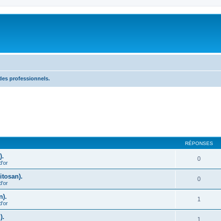
des professionnels.
cher
cherche avancée
RÉPONSES
).
0
d'or
itosan).
0
d'or
n).
1
d'or
).
1