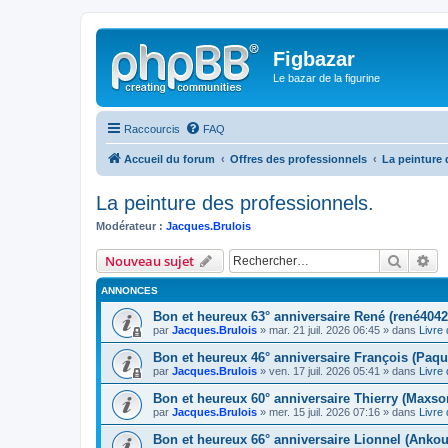
Figbazar
Le bazar de la figurine
Raccourcis
FAQ
Accueil du forum
Offres des professionnels
La peinture 
La peinture des professionnels.
Modérateur :
Jacques.Brulois
Recher
Re
Nouveau sujet
ANNONCES
Bon et heureux 63° anniversaire René (rené4042
par
Jacques.Brulois
» mar. 21 juil. 2026 06:45 » dans
Livre 
Bon et heureux 46° anniversaire François (Paqu
par
Jacques.Brulois
» ven. 17 juil. 2026 05:41 » dans
Livre 
Bon et heureux 60° anniversaire Thierry (Maxso
par
Jacques.Brulois
» mer. 15 juil. 2026 07:16 » dans
Livre 
Bon et heureux 66° anniversaire Lionnel (Ankou