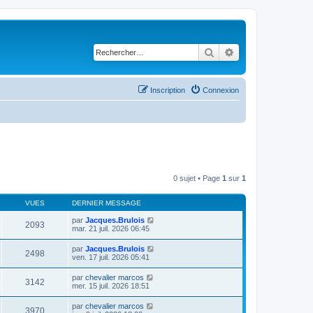
Rechercher
Recherche avancé
Inscription
Connexion
0 sujet • Page
1
sur
1
VUES
DERNIER MESSAGE
par
Jacques.Brulois
2093
mar. 21 juil. 2026 06:45
par
Jacques.Brulois
2498
ven. 17 juil. 2026 05:41
par
chevalier marcos
3142
mer. 15 juil. 2026 18:51
par
chevalier marcos
3970