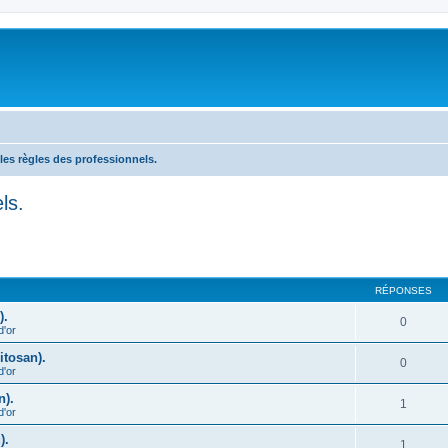
 les règles des professionnels.
ls.
cher
cherche avancée
RÉPONSES
).
0
d'or
itosan).
0
d'or
n).
1
d'or
).
1