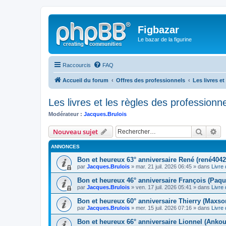
Figbazar
Le bazar de la figurine
Raccourcis
FAQ
Accueil du forum
Offres des professionnels
Les livres et
Les livres et les règles des professionne
Modérateur :
Jacques.Brulois
Recher
Re
Nouveau sujet
ANNONCES
Bon et heureux 63° anniversaire René (rené4042
par
Jacques.Brulois
» mar. 21 juil. 2026 06:45 » dans
Livre 
Bon et heureux 46° anniversaire François (Paqu
par
Jacques.Brulois
» ven. 17 juil. 2026 05:41 » dans
Livre 
Bon et heureux 60° anniversaire Thierry (Maxso
par
Jacques.Brulois
» mer. 15 juil. 2026 07:16 » dans
Livre 
Bon et heureux 66° anniversaire Lionnel (Ankou