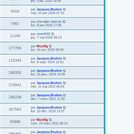
jeu. 9 juil. 2026 18:06
par
Jacques.Brulois
5419
mar. 23 juin 2026 07:42
par
chevalier marcos
7461
lun. 8 juin 2026 17:36
par
rene4042
11180
jeu. 7 mai 2026 09:14
par
Nicofig
177709
lun. 14 avr. 2025 06:56
par
Jacques.Brulois
115344
lun. 9 sept. 2024 12:01
par
Jacques.Brulois
298350
lun. 15 janv. 2024 14:09
par
Jacques.Brulois
274041
mer. 11 mai 2022 08:09
par
Jacques.Brulois
286238
dim. 7 mars 2021 11:30
par
Jacques.Brulois
307563
lun. 10 déc. 2018 13:07
par
Nicofig
55886
sam. 26 mars 2011 08:14
par
Jacques.Brulois