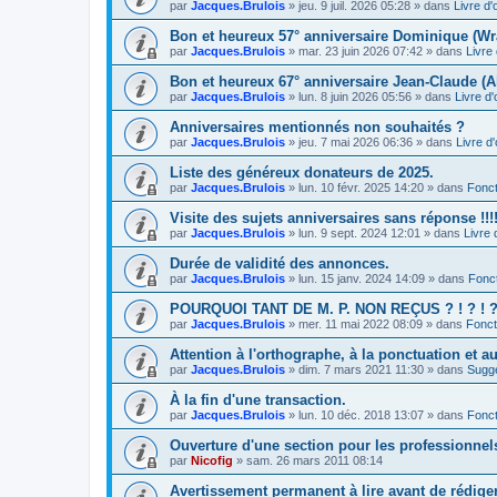
par
Jacques.Brulois
» jeu. 9 juil. 2026 05:28 » dans
Livre d'
Bon et heureux 57° anniversaire Dominique (Wr
par
Jacques.Brulois
» mar. 23 juin 2026 07:42 » dans
Livre 
Bon et heureux 67° anniversaire Jean-Claude (A
par
Jacques.Brulois
» lun. 8 juin 2026 05:56 » dans
Livre d'
Anniversaires mentionnés non souhaités ?
par
Jacques.Brulois
» jeu. 7 mai 2026 06:36 » dans
Livre d'
Liste des généreux donateurs de 2025.
par
Jacques.Brulois
» lun. 10 févr. 2025 14:20 » dans
Fonct
Visite des sujets anniversaires sans réponse !!!!
par
Jacques.Brulois
» lun. 9 sept. 2024 12:01 » dans
Livre 
Durée de validité des annonces.
par
Jacques.Brulois
» lun. 15 janv. 2024 14:09 » dans
Fonc
POURQUOI TANT DE M. P. NON REÇUS ? ! ? ! ? !
par
Jacques.Brulois
» mer. 11 mai 2022 08:09 » dans
Fonct
Attention à l'orthographe, à la ponctuation et a
par
Jacques.Brulois
» dim. 7 mars 2021 11:30 » dans
Sugg
À la fin d'une transaction.
par
Jacques.Brulois
» lun. 10 déc. 2018 13:07 » dans
Fonct
Ouverture d'une section pour les professionnel
par
Nicofig
» sam. 26 mars 2011 08:14
Avertissement permanent à lire avant de rédig