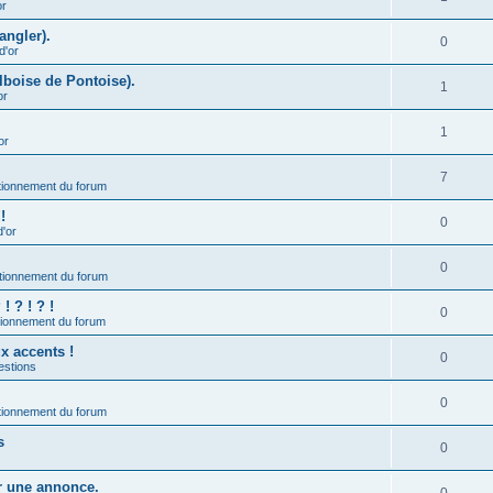
or
angler).
0
d'or
lboise de Pontoise).
1
or
1
or
7
ionnement du forum
!
0
d'or
0
tionnement du forum
 ? ! ? !
0
ionnement du forum
ux accents !
0
estions
0
ionnement du forum
s
0
er une annonce.