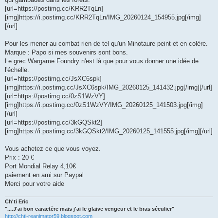
[url=https://postimg.cc/KRR2TqLn]
[img]https://i.postimg.cc/KRR2TqLn/IMG_20260124_154955.jpg[/img]
[/url]
Pour les mener au combat rien de tel qu'un Minotaure peint et en colère.
Marque : Papo si mes souvenirs sont bons.
Le grec Wargame Foundry n'est là que pour vous donner une idée de
l'échelle.
[url=https://postimg.cc/JsXC6spk]
[img]https://i.postimg.cc/JsXC6spk/IMG_20260125_141432.jpg[/img][/url]
[url=https://postimg.cc/0zS1WzVY]
[img]https://i.postimg.cc/0zS1WzVY/IMG_20260125_141503.jpg[/img]
[/url]
[url=https://postimg.cc/3kGQSkt2]
[img]https://i.postimg.cc/3kGQSkt2/IMG_20260125_141555.jpg[/img][/url]
Vous achetez ce que vous voyez.
Prix : 20 €
Port Mondial Relay 4,10€
paiement en ami sur Paypal
Merci pour votre aide
Ch'ti Eric
"....J'ai bon caractère mais j'ai le glaive vengeur et le bras séculier"
http://chti-reanimator59.blogspot.com