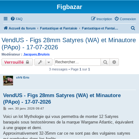
Figbazar
FAQ
Inscription
Connexion
R
Accueil du forum
Fantastique et Fantaisie
Fantastique et Fantaisie - Figurines non peintes
e
VendUS - Figs 28mm Satyres (WA) et Minautore
c
(PApo) - 17-07-2026
h
Modérateur :
Jacques.Brulois
e
Rechercher
Recherche 
Verrouillé
r
3 messages • Page
1
sur
1
c
ch'ti Eric
h
e
VendUS - Figs 28mm Satyres (WA) et Minautore
r
(PApo) - 17-07-2026
M
ven. 30 janv. 2026 09:47
e
s
Voici un lot Mythologie qui vous permettra de monter 12 Satyres
s
baraqués sous testostérones de la marque Wargame Atlantic, équivalent
a
g
à une grappe et demi.
e
Approximativement 32-35mm car ce ne sont pas des vulgaires satyres
qui gambades dans les forêts.