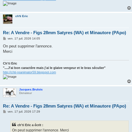
ch'ti Eric
Re: A Vendre - Figs 28mm Satyres (WA) et Minautore (PApo)
M
ven. 17 juil. 2026 14:05
e
s
On peut supprimer l'annonce.
s
Merci
a
g
e
Ch'ti Eric
"....J'ai bon caractère mais j'ai le glaive vengeur et le bras séculier"
http://chti-reanimator59.blogspot.com
Jacques.Brulois
Donateur
Re: A Vendre - Figs 28mm Satyres (WA) et Minautore (PApo)
M
ven. 17 juil. 2026 17:29
e
s
s
ch'ti Eric a écrit :
a
g
On peut supprimer l'annonce. Merci